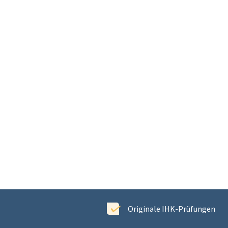
ewertet
Originale IHK-Prüfungen