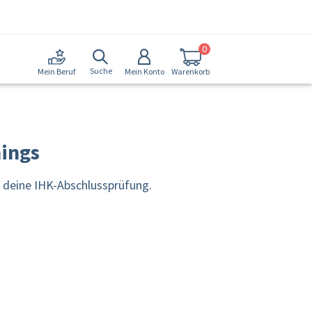
0
Suche
Mein Konto
Warenkorb
Mein Beruf
nings
f deine IHK-Abschlussprüfung.