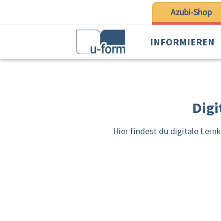
 Hauptinhalt springen
Zur Suche springen
Zur Hauptnavigation springen
Azubi-Shop
INFORMIEREN
Digi
Hier findest du digitale Ler