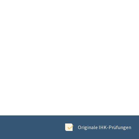
ewertet
Originale IHK-Prüfungen