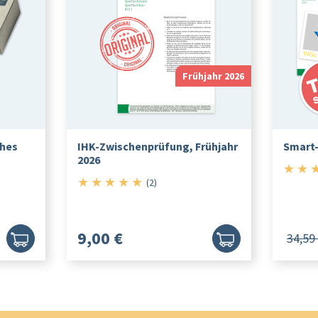
Frühjahr 2026
ches
IHK-Zwischenprüfung, Frühjahr
Smart
2026
★
★
★
★
★
★
★
5/5
(2)
9,00 €
34,59