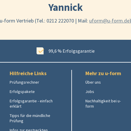
Yannick
u-form Vertrieb (Tel.: 0212 222070 | Mail:
uform@u-form.de
99,6 % Erfolgsgarantie
Hilfreiche Links
Mehr zu u-form
Prüfungsrechner
Über uns
Erfolgspakete
Jobs
Erfolgsgarantie - einfach
Nachhaltigkeit bei u-
erklärt
form
Tipps für die mündliche
Prüfung
Infos zur gestreckten