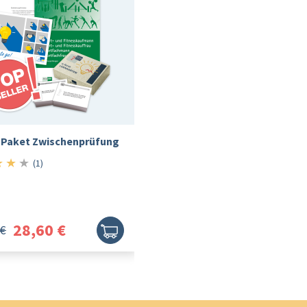
-Paket Zwischenprüfung
★
★
★
4/5
(1)
28,60 €
 €