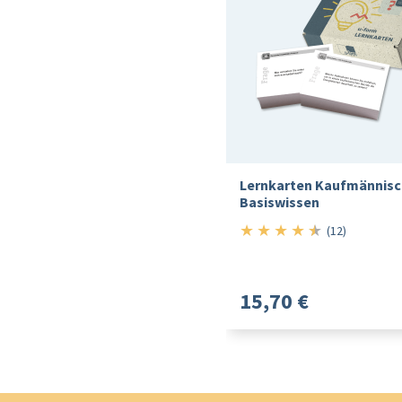
Lernkarten Kaufmännis
Basiswissen
★
★
★
★
★
4.5/5
(12)
15,70 €