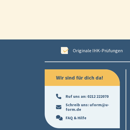
ewertet
Originale IHK-Prüfungen
Wir sind für dich da!
Ruf uns an:
0212 222070
Schreib uns:
uform@u-
form.de
FAQ & Hilfe