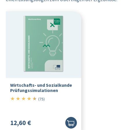
Wirtschafts- und Sozialkunde
Prüfungssimulationen
★
★
★
★
★
4.5/5
(75)
12,60 €