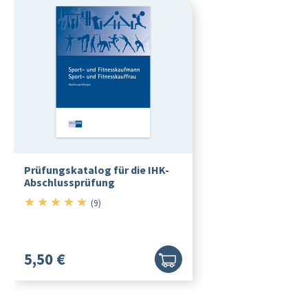
Prüfungskatalog für die IHK-
Abschlussprüfung
★
★
★
★
★
5/5
(9)
5,50 €