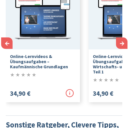
←
→
Online-Lernvideos &
Online-Lernvide
Übungsaufgaben –
Übungsaufgaben
Kaufmännische Grundlagen
Wirtschafts- und
Teil 1
★
★
★
★
★
0/5
★
★
★
★
★
0/5
34,90 €
34,90 €
Sonstige Ratgeber, Clevere Tipps,