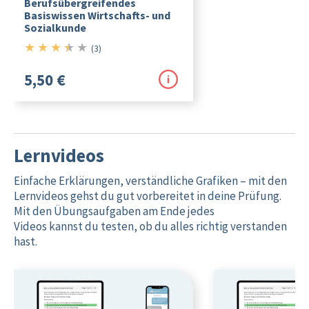
Berufsübergreifendes
Basiswissen Wirtschafts- und
Sozialkunde
★
★
★
★
★
3.5/5
(3)
5,50 €
Lernvideos
Einfache Erklärungen, verständliche Grafiken – mit den
Lernvideos gehst du gut vorbereitet in deine Prüfung.
Mit den Übungsaufgaben am Ende jedes
Videos kannst du testen, ob du alles richtig verstanden
hast.