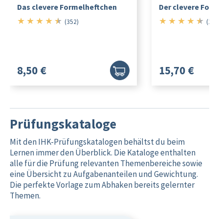
Das clevere Formelheftchen
Der clevere Form
★
★
★
★
★
★
★
★
★
★
4.5/5
4.5/5
(352)
(101
8,50 €
15,70 €
Prüfungskataloge
Mit den IHK-Prüfungskatalogen behältst du beim
Lernen immer den Überblick. Die Kataloge enthalten
alle für die Prüfung relevanten Themenbereiche sowie
eine Übersicht zu Aufgabenanteilen und Gewichtung.
Die perfekte Vorlage zum Abhaken bereits gelernter
Themen.