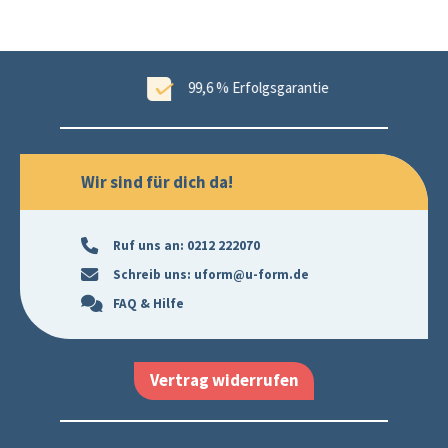
ungen
99,6 % Erfolgsgarantie
Wir sind für dich da!
Ruf uns an:
0212 222070
Schreib uns:
uform@u-form.de
FAQ & Hilfe
Vertrag widerrufen