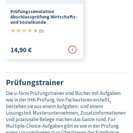
Prüfungssimulation
Abschlussprüfung Wirtschafts-
und Sozialkunde
★
★
★
★
★
4.5/5
(5)
14,90 €
Prüfungstrainer
Die u-form Prüfungstrainer sind Bücher mit Aufgaben
wie in der IHK-Prüfung. Von Fachautoren erstellt,
bestehen sie aus einem Aufgaben- und einem
Lösungsteil. Muster­unternehmen, Zusatzinformationen
und praxisnahe Belege machen das Ganze rund. Für
Multiple-Choice-Aufgaben gibt es wie in der Prüfung
einen Lösungsbogen zum Übertragen der Ergebnisse.