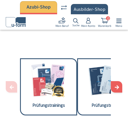
Zum Hauptinhalt springen
Azubi-Shop
Ausbilder-Shop
0
Suche
Mein Konto
Warenkorb
Menü
Mein Beruf
←
→
Prüfungstrainings
Prüfungstrainer