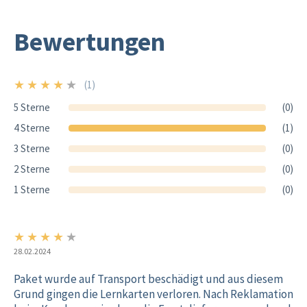
Bewertungen
★
★
★
★
★
(1)
4/5
5 Sterne
(0)
4 Sterne
(1)
3 Sterne
(0)
2 Sterne
(0)
1 Sterne
(0)
★
★
★
★
★
4/5
28.02.2024
Paket wurde auf Transport beschädigt und aus diesem
Grund gingen die Lernkarten verloren. Nach Reklamation