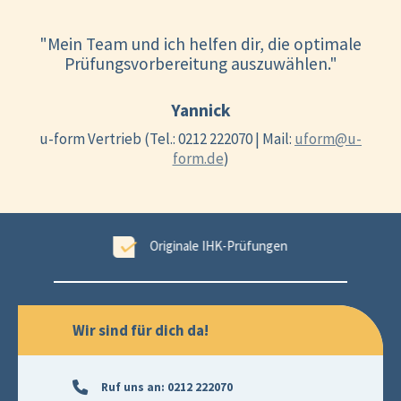
"Mein Team und ich helfen dir, die optimale
Prüfungsvorbereitung auszuwählen."
Yannick
u-form Vertrieb (Tel.: 0212 222070 | Mail:
uform@u-
form.de
)
ungen
99,6 % Erfolgsgarantie
Wir sind für dich da!
Ruf uns an:
0212 222070