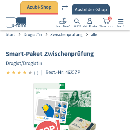
Zum Hauptinhalt springen
Azubi-Shop
Ausbilder-Shop
0
Suche
Mein Konto
Warenkorb
Menü
Mein Beruf
Start
Drogist*in
Zwischenprüfung
alle
Smart-Paket Zwischenprüfung
Drogist/
Drogistin
★
★
★
★
★
|
Best.-Nr.: 4625ZP
4/5
(1)
Bildergalerie überspringen