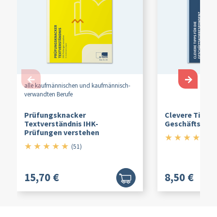
←
→
alle kaufmännischen und kaufmännisch-
verwandten Berufe
Prüfungsknacker
Clevere Tipps f
Textverständnis IHK-
Geschäftskor
Prüfungen verstehen
★
★
★
★
★
4.
(9
★
★
★
★
★
5/5
(51)
15,70 €
8,50 €