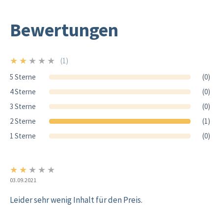
Bewertungen
★
★
★
★
★
(1)
2/5
5 Sterne
(0)
4 Sterne
(0)
3 Sterne
(0)
2 Sterne
(1)
1 Sterne
(0)
★
★
★
★
★
2/5
03.09.2021
Leider sehr wenig Inhalt für den Preis.