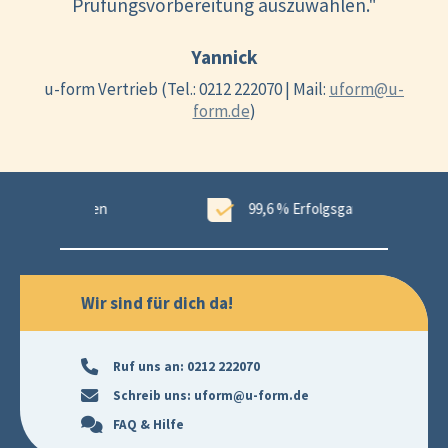
Prüfungsvorbereitung auszuwählen."
Yannick
u-form Vertrieb (Tel.: 0212 222070 | Mail:
uform@u-
form.de
)
ungen
99,6 % Erfolgsgarantie
Wir sind für dich da!
Ruf uns an:
0212 222070
Schreib uns:
uform@u-form.de
FAQ & Hilfe