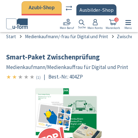
Zum Hauptinhalt springen
Azubi-Shop
Ausbilder-Shop
0
Suche
Mein Konto
Warenkorb
Menü
Mein Beruf
Start
Medienkaufmann/-frau für Digital und Print
Zwischenp
Smart-Paket Zwischenprüfung
Medienkaufmann/
Medienkauffrau für Digital und Print
★
★
★
★
★
|
Best.-Nr.: 404ZP
2/5
(1)
Bildergalerie überspringen