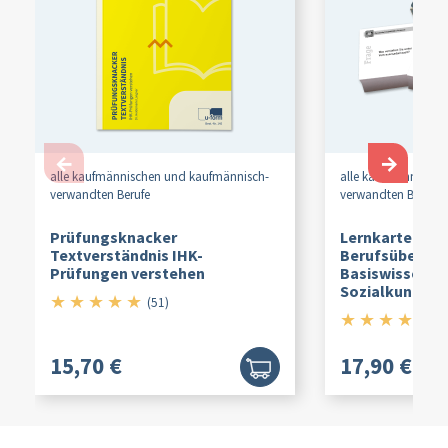
←
→
alle kaufmännischen und kaufmännisch-
alle kaufmännische
verwandten Berufe
verwandten Berufe
Prüfungsknacker
Lernkarten Ab
Textverständnis IHK-
Berufsübergre
Prüfungen verstehen
Basiswissen Wi
Sozialkunde
★
★
★
★
★
5/5
(51)
★
★
★
★
★
4.
(
15,70 €
17,90 €