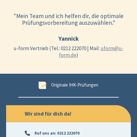
"Mein Team und ich helfen dir, die optimale
Prüfungsvorbereitung auszuwählen."
Yannick
u-form Vertrieb (Tel.: 0212 222070 | Mail:
uform@u-
form.de
)
ungen
99,6 % Erfolgsgarantie
Wir sind für dich da!
Ruf uns an:
0212 222070