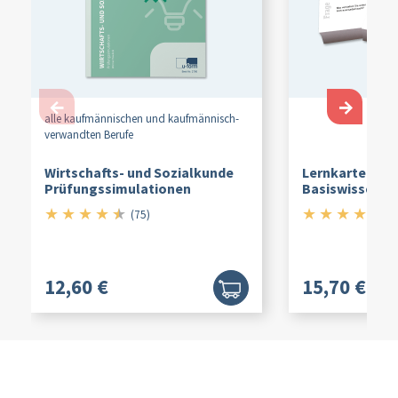
←
→
alle kaufmännischen und kaufmännisch-
verwandten Berufe
Wirtschafts- und Sozialkunde
Lernkarten Ka
Prüfungssimulationen
Basiswissen
★
★
★
★
★
★
★
★
★
★
4.5/5
4.
(75)
(1
12,60 €
15,70 €