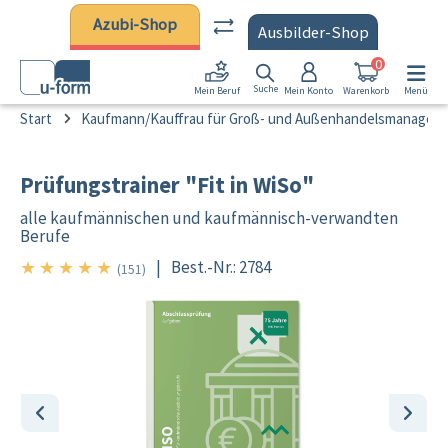
Zum Hauptinhalt springen
Azubi-Shop
Ausbilder-Shop
0
Suche
Mein Konto
Warenkorb
Menü
Mein Beruf
Start
Kaufmann/Kauffrau für Groß- und Außenhandelsmanagem
Prüfungstrainer "Fit in WiSo"
alle kaufmännischen und kaufmännisch-verwandten
Berufe
★
★
★
★
★
|
Best.-Nr.: 2784
5/5
(151)
Bildergalerie überspringen