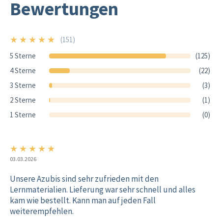
Bewertungen
★
★
★
★
★
(151)
5/5
5 Sterne
(125)
4 Sterne
(22)
3 Sterne
(3)
2 Sterne
(1)
1 Sterne
(0)
★
★
★
★
★
5/5
03.03.2026
Unsere Azubis sind sehr zufrieden mit den
Lernmaterialien. Lieferung war sehr schnell und alles
kam wie bestellt. Kann man auf jeden Fall
weiterempfehlen.