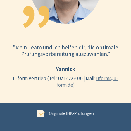
"Mein Team und ich helfen dir, die optimale
Prüfungsvorbereitung auszuwählen."
Yannick
u-form Vertrieb (Tel.: 0212 222070 | Mail:
uform@u-
form.de
)
ungen
99,6 % Erfolgsgarantie