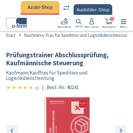
Zum Hauptinhalt springen
Azubi-Shop
Ausbilder-Shop
0
Suche
Mein Konto
Warenkorb
Menü
Mein Beruf
Start
Kaufmann/-frau für Spedition und Logistikdienstleistung
Prüfungstrainer Abschlussprüfung,
Kaufmännische Steuerung
Kaufmann/
Kauffrau für Spedition und
Logistikdienstleistung
★
★
★
★
★
|
Best.-Nr.: 40241
5/5
(1)
Bildergalerie überspringen