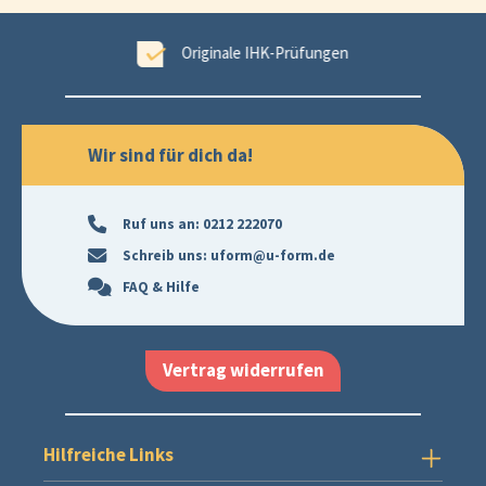
ungen
99,6 % Erfolgsgarantie
Wir sind für dich da!
Ruf uns an:
0212 222070
Schreib uns:
uform@u-form.de
FAQ & Hilfe
Vertrag widerrufen
Hilfreiche Links