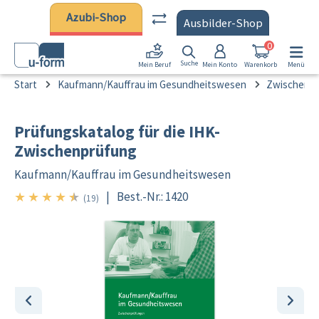
Zum Hauptinhalt springen
Azubi-Shop
Ausbilder-Shop
0
Suche
Mein Konto
Warenkorb
Menü
Mein Beruf
Start
Kaufmann/Kauffrau im Gesundheitswesen
Zwischenp
Prüfungskatalog für die IHK-
Zwischenprüfung
Kaufmann/
Kauffrau im Gesundheitswesen
★
★
★
★
★
|
Best.-Nr.: 1420
4.5/5
(19)
Bildergalerie überspringen