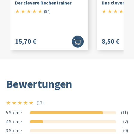
Der clevere Rechentrainer
Das clevere F
★
★
★
★
★
★
★
★
★
★
5/5
4.
(54)
(
15,70 €
8,50 €
Bewertungen
★
★
★
★
★
(13)
5/5
5 Sterne
(11)
4 Sterne
(2)
3 Sterne
(0)