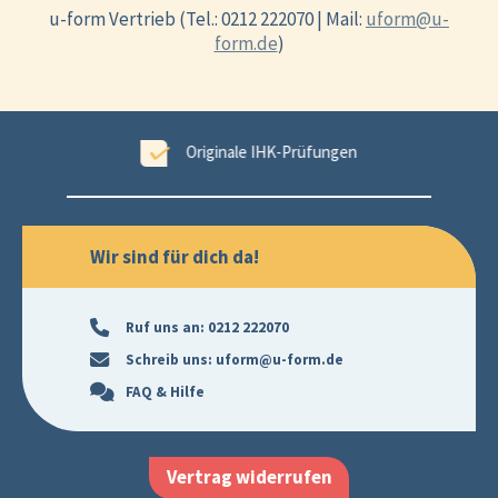
u-form Vertrieb (Tel.: 0212 222070 | Mail:
uform@u-
form.de
)
ungen
99,6 % Erfolgsgarantie
Wir sind für dich da!
Ruf uns an:
0212 222070
Schreib uns:
uform@u-form.de
FAQ & Hilfe
Vertrag widerrufen