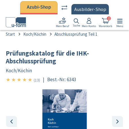
Zum Hauptinhalt springen
Azubi-Shop
Ausbilder-Shop
0
Suche
Mein Konto
Warenkorb
Menü
Mein Beruf
Start
Koch/Köchin
Abschlussprüfung Teil 1
Prüfungskatalog für die IHK-
Abschlussprüfung
Koch/
Köchin
★
★
★
★
★
|
Best.-Nr.: 6343
5/5
(13)
Bildergalerie überspringen