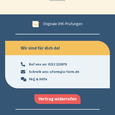
ungen
99,6 % Erfolgsgarantie
Wir sind für dich da!
Ruf uns an:
0212 222070
Schreib uns:
uform@u-form.de
FAQ & Hilfe
Vertrag widerrufen