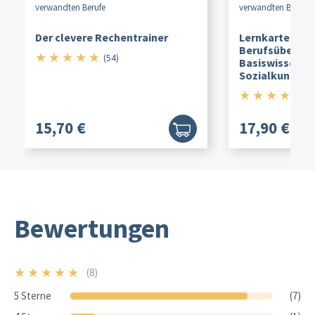
verwandten Berufe
verwandten Berufe
Der clevere Rechentrainer
Lernkarten Ab
Berufsübergre
★
★
★
★
★
5/5
(54)
Basiswissen Wi
Sozialkunde
★
★
★
★
★
4.
(
15,70 €
17,90 €
Bewertungen
★
★
★
★
★
(8)
5/5
5 Sterne
(7)