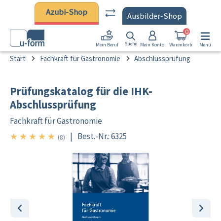
Zum Hauptinhalt springen
Azubi-Shop
Ausbilder-Shop
0
Suche
Mein Konto
Warenkorb
Menü
Mein Beruf
Start
Fachkraft für Gastronomie
Abschlussprüfung
Prüfungskatalog für die IHK-
Abschlussprüfung
Fachkraft für Gastronomie
★
★
★
★
★
|
Best.-Nr.: 6325
5/5
(8)
Bildergalerie überspringen