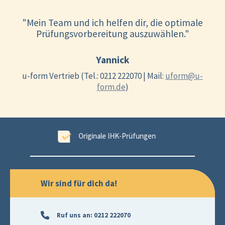
"Mein Team und ich helfen dir, die optimale
Prüfungsvorbereitung auszuwählen."
Yannick
u-form Vertrieb (Tel.: 0212 222070 | Mail:
uform@u-
form.de
)
ungen
99,6 % Erfolgsgarantie
Wir sind für dich da!
Ruf uns an:
0212 222070