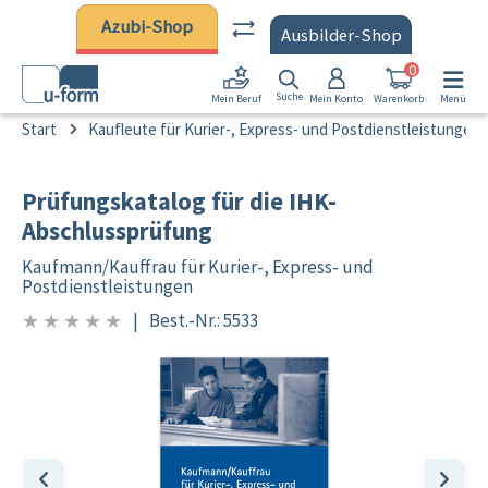
Zum Hauptinhalt springen
Azubi-Shop
Ausbilder-Shop
0
Suche
Mein Konto
Warenkorb
Menü
Mein Beruf
Start
Kaufleute für Kurier-, Express- und Postdienstleistungen
Prüfungskatalog für die IHK-
Abschlussprüfung
Kaufmann/
Kauffrau für Kurier-, Express- und
Postdienstleistungen
★
★
★
★
★
|
Best.-Nr.: 5533
0/5
Bildergalerie überspringen