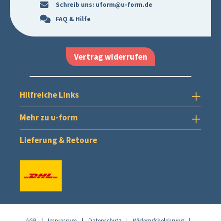
Schreib uns:
uform@u-form.de
FAQ & Hilfe
Vertrag widerrufen
Hilfreiche Links
Mehr zu u-form
Lieferung & Retoure
AGB
|
Impressum
|
Datenschutz
|
Widerrufsbelehrung
|