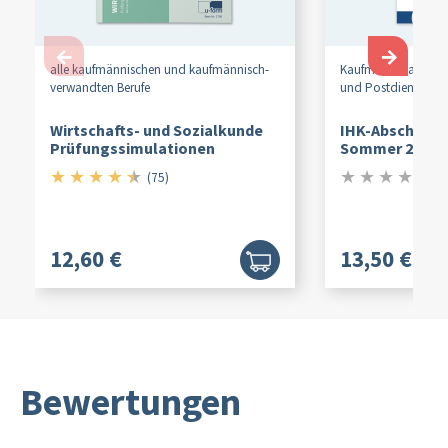
←
→
alle kaufmännischen und kaufmännisch-
Kaufmann/
Kauffrau 
verwandten Berufe
und Postdienstleis
Wirtschafts- und Sozialkunde
IHK-Abschluss
Prüfungssimulationen
Sommer 2026
★
★
★
★
★
★
★
★
★
★
4.5/5
0/
(75)
12,60 €
13,50 €
Bewertungen