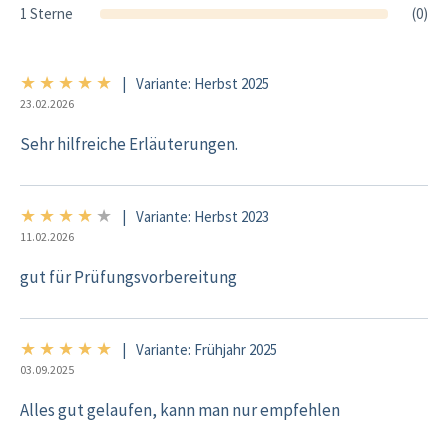
1 Sterne
(0)
★
★
★
★
★
5/5
|
Variante: Herbst 2025
23.02.2026
Sehr hilfreiche Erläuterungen.
★
★
★
★
★
4/5
|
Variante: Herbst 2023
11.02.2026
gut für Prüfungsvorbereitung
★
★
★
★
★
5/5
|
Variante: Frühjahr 2025
03.09.2025
Alles gut gelaufen, kann man nur empfehlen