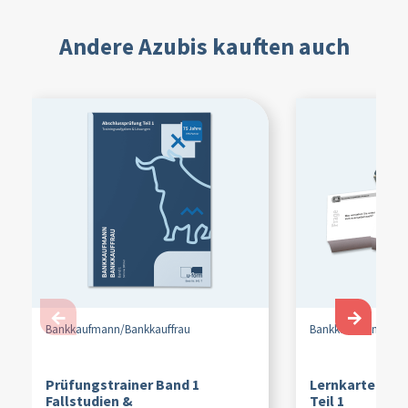
Andere Azubis kauften auch
←
→
Bankkaufmann/
Bankkauffrau
Bankkaufmann/
Ban
Prüfungstrainer Band 1
Lernkarten Ab
Fallstudien &
Teil 1