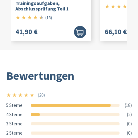
Trainingsaufgaben,
★
★
★
★
★
4.
(2
Abschlussprüfung Teil 1
★
★
★
★
★
4.5/5
(13)
41,90 €
66,10 €
Bewertungen
★
★
★
★
★
(20)
5/5
5 Sterne
(18)
4 Sterne
(2)
3 Sterne
(0)
2 Sterne
(0)