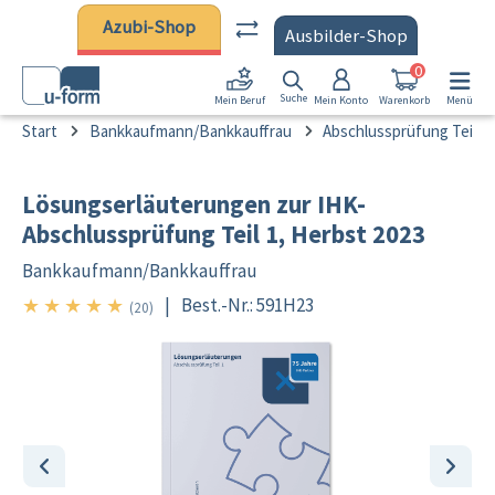
Zum Hauptinhalt springen
Azubi-Shop
Ausbilder-Shop
0
Suche
Mein Konto
Warenkorb
Menü
Mein Beruf
Start
Bankkaufmann/Bankkauffrau
Abschlussprüfung Teil 1
Lösungserläuterungen zur IHK-
Abschlussprüfung Teil 1, Herbst 2023
Bankkaufmann/
Bankkauffrau
★
★
★
★
★
|
Best.-Nr.: 591H23
5/5
(20)
Bildergalerie überspringen