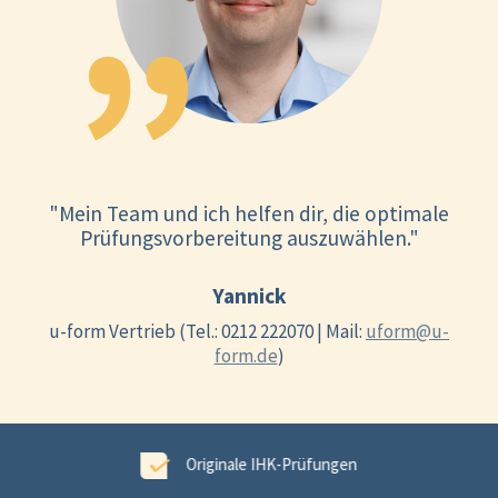
"Mein Team und ich helfen dir, die optimale
Prüfungsvorbereitung auszuwählen."
Yannick
u-form Vertrieb (Tel.: 0212 222070 | Mail:
uform@u-
form.de
)
ungen
99,6 % Erfolgsgarantie