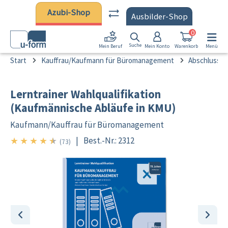
Zum Hauptinhalt springen
Azubi-Shop
Ausbilder-Shop
0
Suche
Mein Konto
Warenkorb
Menü
Mein Beruf
Start
Kauffrau/Kaufmann für Büromanagement
Abschlussprü
Lerntrainer Wahlqualifikation
(Kaufmännische Abläufe in KMU)
Kaufmann/
Kauffrau für Büromanagement
★
★
★
★
★
|
Best.-Nr.: 2312
4.5/5
(73)
Bildergalerie überspringen