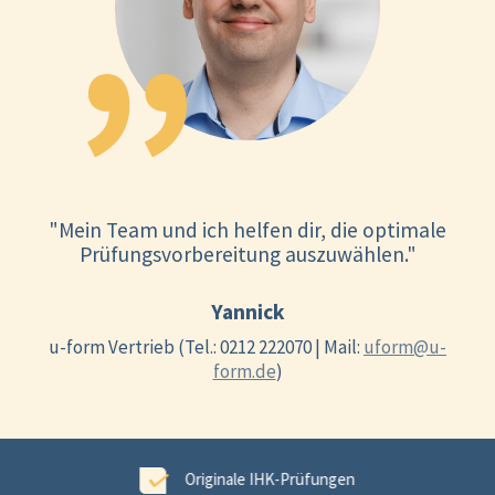
"Mein Team und ich helfen dir, die optimale
Prüfungsvorbereitung auszuwählen."
Yannick
u-form Vertrieb (Tel.: 0212 222070 | Mail:
uform@u-
form.de
)
ungen
99,6 % Erfolgsgarantie