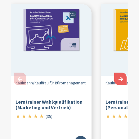
←
→
Kaufmann/
Kauffrau für Büromanagement
Kaufmann/
Kauffra
Lerntrainer Wahlqualifikation
Lerntrainer Wa
(Marketing und Vertrieb)
(Personalwirts
★
★
★
★
★
★
★
★
★
★
5/5
4.
(35)
(6