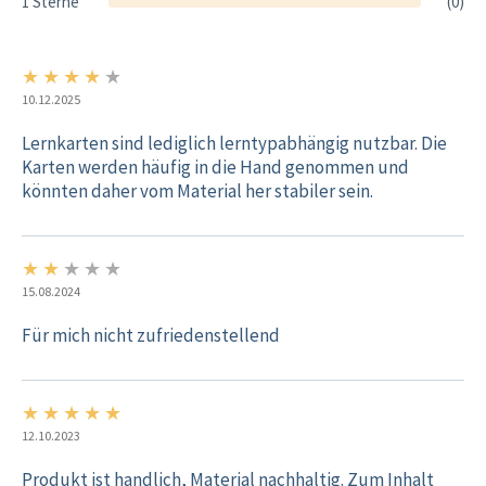
1 Sterne
(0)
★
★
★
★
★
4/5
10.12.2025
Lernkarten sind lediglich lerntypabhängig nutzbar. Die
Karten werden häufig in die Hand genommen und
könnten daher vom Material her stabiler sein.
★
★
★
★
★
2/5
15.08.2024
Für mich nicht zufriedenstellend
★
★
★
★
★
5/5
12.10.2023
Produkt ist handlich, Material nachhaltig. Zum Inhalt