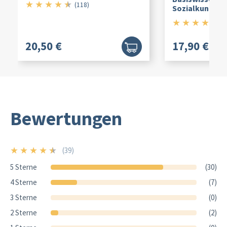
★
★
★
★
★
4.5/5
(118)
Sozialkunde
★
★
★
★
★
4.
(
20,50 €
17,90 €
Bewertungen
★
★
★
★
★
(39)
4.5/5
5 Sterne
(30)
4 Sterne
(7)
3 Sterne
(0)
2 Sterne
(2)