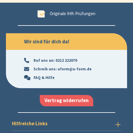
ungen
99,6 % Erfolgsgarantie
Wir sind für dich da!
Ruf uns an:
0212 222070
Schreib uns:
uform@u-form.de
FAQ & Hilfe
Vertrag widerrufen
Hilfreiche Links