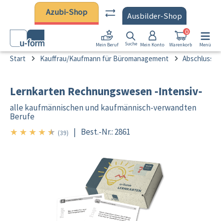
Zum Hauptinhalt springen
Azubi-Shop
Ausbilder-Shop
0
Suche
Mein Konto
Warenkorb
Menü
Mein Beruf
Start
Kauffrau/Kaufmann für Büromanagement
Abschlussprü
Lernkarten Rechnungswesen -Intensiv-
alle kaufmännischen und kaufmännisch-verwandten
Berufe
★
★
★
★
★
|
Best.-Nr.: 2861
4.5/5
(39)
Bildergalerie überspringen