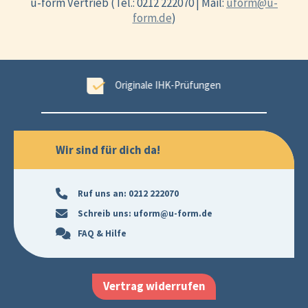
u-form Vertrieb (Tel.: 0212 222070 | Mail:
uform@u-
form.de
)
ungen
99,6 % Erfolgsgarantie
Wir sind für dich da!
Ruf uns an:
0212 222070
Schreib uns:
uform@u-form.de
FAQ & Hilfe
Vertrag widerrufen