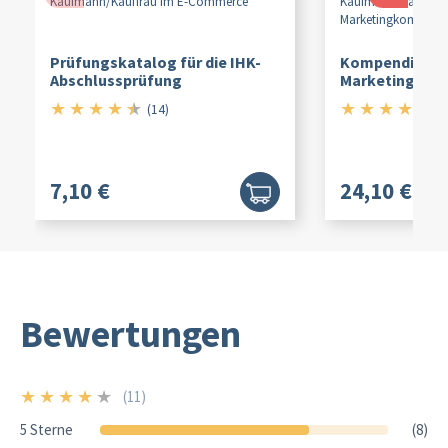
Kaufmann/
Kauffrau im E-Commerce
Kaufmann/
Kauffrau 
Marketingkommuni
Prüfungskatalog für die IHK-
Kompendium d
Abschlussprüfung
Marketingkom
★
★
★
★
★
★
★
★
★
★
4.5/5
5/
(14)
(1
7,10 €
24,10 €
Bewertungen
★
★
★
★
★
(11)
4/5
5 Sterne
(8)