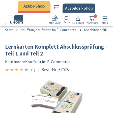
Zum Hauptinhalt springen
Azubi-Shop
Ausbilder-Shop
0
Suche
Mein Konto
Warenkorb
Menü
Mein Beruf
Start
Kauffrau/Kaufmann im E-Commerce
Abschlussprüfung 
Lernkarten Komplett Abschlussprüfung -
Teil 1 und Teil 2
Kaufmann/
Kauffrau im E-Commerce
★
★
★
★
★
|
Best.-Nr.: 37078
4/5
(11)
Bildergalerie überspringen