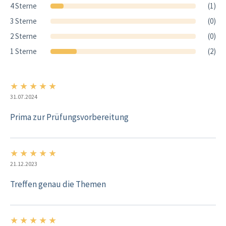
4 Sterne
(1)
3 Sterne
(0)
2 Sterne
(0)
1 Sterne
(2)
★
★
★
★
★
5/5
31.07.2024
Prima zur Prüfungsvorbereitung
★
★
★
★
★
5/5
21.12.2023
Treffen genau die Themen
★
★
★
★
★
5/5