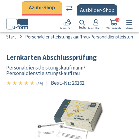
Zum Hauptinhalt springen
Azubi-Shop
Ausbilder-Shop
0
Suche
Mein Konto
Warenkorb
Menü
Mein Beruf
Start
Personaldienstleistungskauffrau/Personaldienstleistung
Lernkarten Abschlussprüfung
Personaldienstleistungskaufmann/
Personaldienstleistungskauffrau
★
★
★
★
★
|
Best.-Nr.: 26162
5/5
(59)
Bildergalerie überspringen