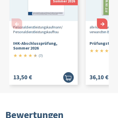
Sommer 2026
←
→
Personaldienstleistungskaufmann/
alle kaufmännische
Personaldienstleistungskauffrau
verwandten Berufe
IHK-Abschlussprüfung,
Prüfungstraine
Sommer 2026
★
★
★
★
★
5/
(
★
★
★
★
★
4.5/5
(7)
13,50 €
36,10 €
Bewertungen