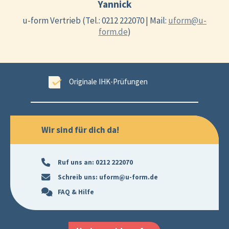
Yannick
u-form Vertrieb (Tel.: 0212 222070 | Mail:
uform@u-
form.de
)
ungen
99,6 % Erfolgsgarantie
Wir sind für dich da!
Ruf uns an:
0212 222070
Schreib uns:
uform@u-form.de
FAQ & Hilfe