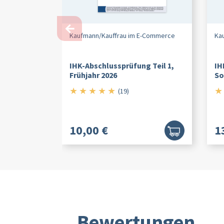
←
Kaufmann/
Kauffrau im E-Commerce
Ka
IHK-Abschlussprüfung Teil 1,
IH
Frühjahr 2026
So
★
★
★
★
★
★
5/5
(19)
10,00 €
1
Bewertungen