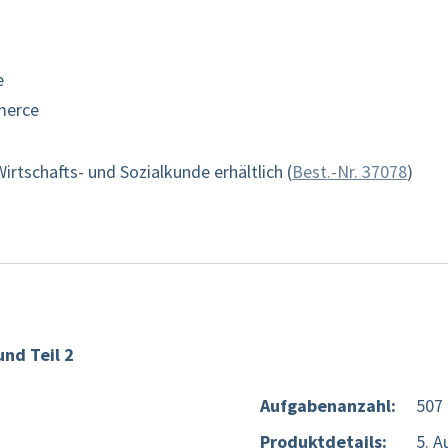
e
merce
irtschafts- und Sozialkunde erhältlich (
Best.-Nr. 37078
)
und Teil 2
Aufgabenanzahl:
507
Produktdetails:
5. A