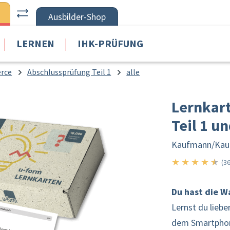
Ausbilder-Shop
|
|
LERNEN
IHK-PRÜFUNG
rce
Abschlussprüfung Teil 1
alle
Lernkar
Teil 1 un
Kaufmann/
Kau
★
★
★
★
★
4.5
(36
Du hast die W
Lernst du liebe
dem Smartpho