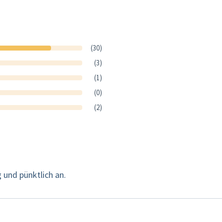
(30)
(3)
(1)
(0)
(2)
g und pünktlich an.