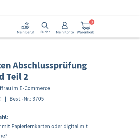
0
Suche
Mein Konto
Warenkorb
Mein Beruf
ten Abschlussprüfung
d Teil 2
ffrau im E-Commerce
|
Best.-Nr.: 3705
/5
)
ahl:
r mit Papierlernkarten oder digital mit
ne?