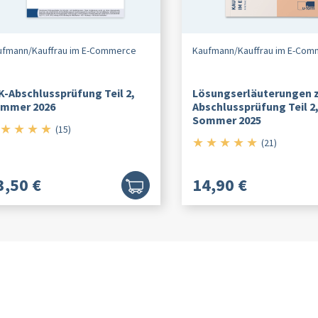
ufmann/
Kauffrau im E-Commerce
Kaufmann/
Kauffrau im E-Co
K-Abschlussprüfung Teil 2,
Lösungserläuterungen z
mmer 2026
Abschlussprüfung Teil 2
Sommer 2025
★
★
★
★
5/5
(15)
★
★
★
★
★
5/5
(21)
3,50 €
14,90 €