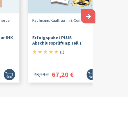
→
mmerce
Kaufmann/
Kauffrau im E-Commerce
ur IHK-
Erfolgspaket PLUS
,
Abschlussprüfung Teil 1
★
★
★
★
★
5/5
(1)
67,20 €
73,19 €