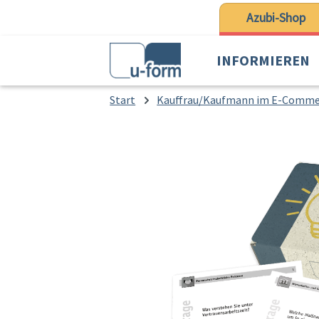
 Hauptinhalt springen
Zur Suche springen
Zur Hauptnavigation springen
Azubi-Shop
INFORMIEREN
Start
Kauffrau/Kaufmann im E-Comme
Bildergalerie überspringen