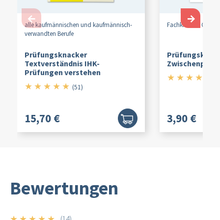
←
→
alle kaufmännischen und kaufmännisch-
Fachkraft für Gastr
verwandten Berufe
Prüfungsknacker
Prüfungskatalo
Textverständnis IHK-
Zwischenprüf
Prüfungen verstehen
★
★
★
★
★
5/
(8
★
★
★
★
★
5/5
(51)
15,70 €
3,90 €
Bewertungen
★
★
★
★
★
(14)
5/5