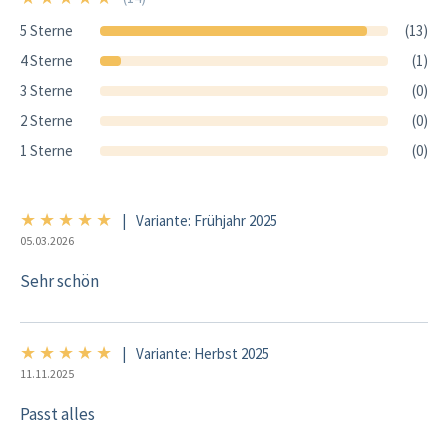
5 Sterne
(13)
4 Sterne
(1)
3 Sterne
(0)
2 Sterne
(0)
1 Sterne
(0)
★
★
★
★
★
5/5
|
Variante: Frühjahr 2025
05.03.2026
Sehr schön
★
★
★
★
★
5/5
|
Variante: Herbst 2025
11.11.2025
Passt alles