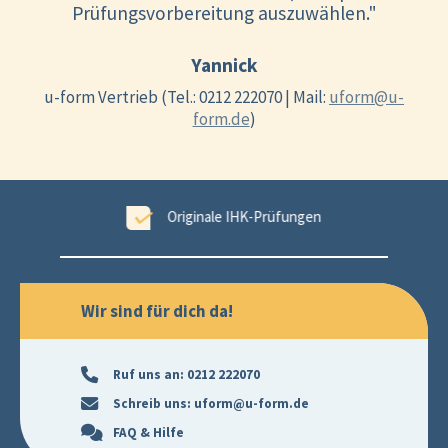
Prüfungsvorbereitung auszuwählen."
Yannick
u-form Vertrieb (Tel.: 0212 222070 | Mail:
uform@u-
form.de
)
ungen
99,6 % Erfolgsgarantie
Wir sind für dich da!
Ruf uns an:
0212 222070
Schreib uns:
uform@u-form.de
FAQ & Hilfe