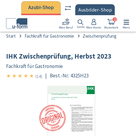
Zum Hauptinhalt springen
Azubi-Shop
Ausbilder-Shop
0
Suche
Mein Konto
Warenkorb
Menü
Mein Beruf
Start
Fachkraft für Gastronomie
Zwischenprüfung
IHK Zwischenprüfung, Herbst 2023
Fachkraft für Gastronomie
★
★
★
★
★
|
Best.-Nr.: 4325H23
5/5
(14)
Bildergalerie überspringen