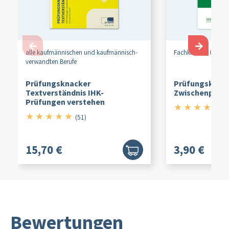
←
→
alle kaufmännischen und kaufmännisch-
Fachkraft für Gastr
verwandten Berufe
Prüfungsknacker
Prüfungskatalo
Textverständnis IHK-
Zwischenprüf
Prüfungen verstehen
★
★
★
★
★
5/
(8
★
★
★
★
★
5/5
(51)
15,70 €
3,90 €
Bewertungen