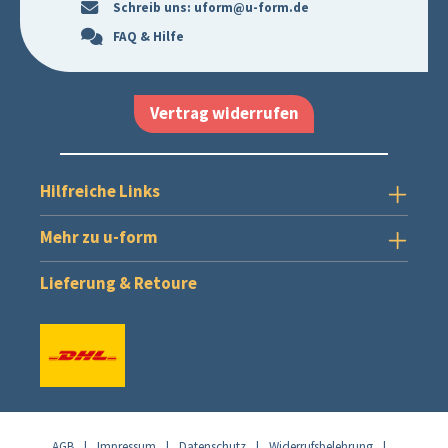
Schreib uns:
uform@u-form.de
FAQ & Hilfe
Vertrag widerrufen
Hilfreiche Links
Mehr zu u-form
Lieferung & Retoure
AGB
|
Impressum
|
Datenschutz
|
Widerrufsbelehrung
|