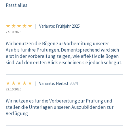
Passt alles
★
★
★
★
★
5/5
|
Variante: Frühjahr 2025
27.10.2025
Wir benutzen die Bögen zur Vorbereitung unserer
Azubis für ihre Prüfungen. Dementsprechend wird sich
erst in der Vorbereitung zeigen, wie effektiv die Bögen
sind. Auf den ersten Blick erscheinen sie jedoch sehr gut.
★
★
★
★
★
5/5
|
Variante: Herbst 2024
22.10.2025
Wir nutzen es für die Vorbereitung zur Prüfung und
stellen die Unterlagen unseren Auszubildenden zur
Verfügung