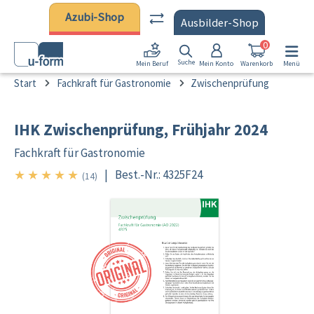
Zum Hauptinhalt springen
Azubi-Shop
Ausbilder-Shop
0
Suche
Mein Konto
Warenkorb
Menü
Mein Beruf
Start
Fachkraft für Gastronomie
Zwischenprüfung
IHK Zwischenprüfung, Frühjahr 2024
Fachkraft für Gastronomie
★
★
★
★
★
|
Best.-Nr.: 4325F24
5/5
(14)
Bildergalerie überspringen