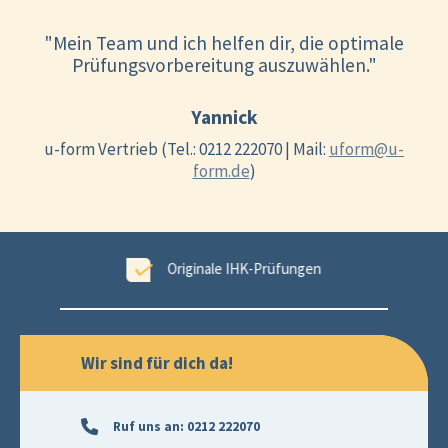
"Mein Team und ich helfen dir, die optimale
Prüfungsvorbereitung auszuwählen."
Yannick
u-form Vertrieb (Tel.: 0212 222070 | Mail:
uform@u-
form.de
)
ungen
99,6 % Erfolgsgarantie
Wir sind für dich da!
Ruf uns an:
0212 222070