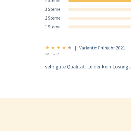
4 Sterne
3 Sterne
2 Sterne
1 Sterne
★
★
★
★
★
4/5
|
Variante: Frühjahr 2021
30.07.2021
sehr gute Qualität. Leider kein Lösung