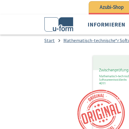
 Hauptinhalt springen
Zur Suche springen
Zur Hauptnavigation springen
Azubi-Shop
INFORMIEREN
Start
Mathematisch-technische*r Soft
Bildergalerie überspringen