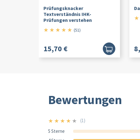
Prüfungsknacker
Da
Textverständnis IHK-
★
Prüfungen verstehen
★
★
★
★
★
5/5
(51)
15,70 €
8
Bewertungen
★
★
★
★
★
(1)
4/5
5 Sterne