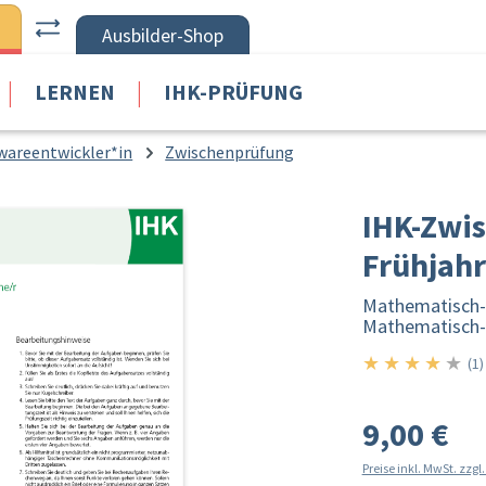
Ausbilder-Shop
|
|
LERNEN
IHK-PRÜFUNG
wareentwickler*in
Zwischenprüfung
IHK-Zwi
Frühjahr
Mathematisch-t
Mathematisch-t
★
★
★
★
★
4/5
(1)
9,00 €
Preise inkl. MwSt. zzg