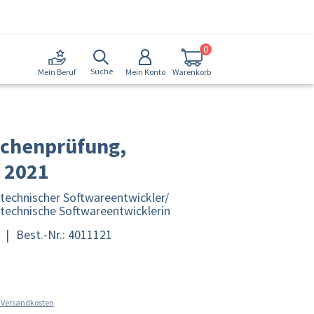
0
Suche
Mein Konto
Warenkorb
Mein Beruf
schenprüfung,
 2021
echnischer Softwareentwickler/
echnische Softwareentwicklerin
|
Best.-Nr.: 4011121
l. Versandkosten