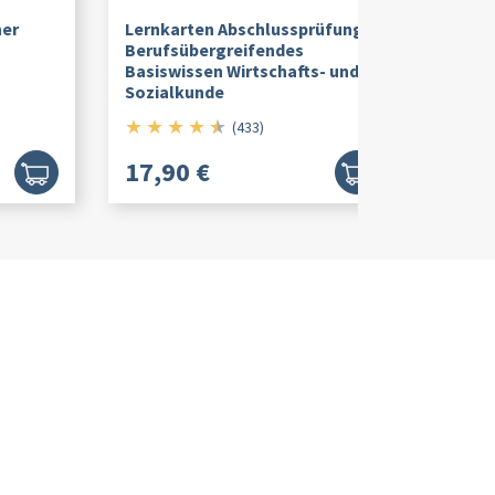
ner
Lernkarten Abschlussprüfung -
Berufsübergreifendes
Basiswissen Wirtschafts- und
Sozialkunde
★
★
★
★
★
4.5/5
(433)
17,90 €