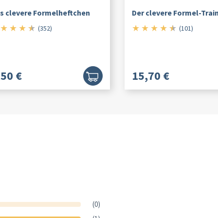
s clevere Formelheftchen
Der clevere Formel-Trai
★
★
★
★
★
★
★
★
★
4.5/5
4.5/5
(352)
(101)
,50 €
15,70 €
(0)