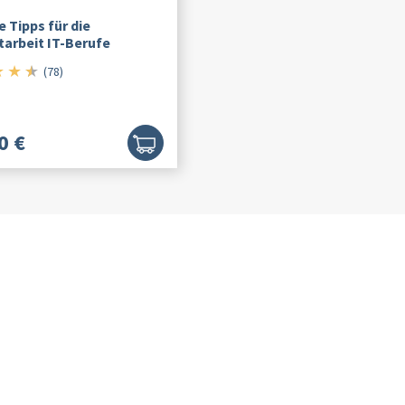
e Tipps für die
tarbeit IT-Berufe
★
★
★
4.5/5
(78)
0 €