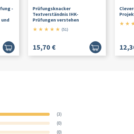
fung -
Prüfungsknacker
Clever
Textverständnis IHK-
Projek
- und
Prüfungen verstehen
★
★
★
★
★
★
★
5/5
(51)
15,70 €
12,3
(3)
(0)
(0)