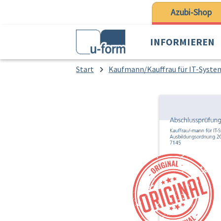
 Hauptinhalt springen
Zur Suche springen
Zur Hauptnavigation springen
Azubi-Shop
INFORMIEREN
Start
Kaufmann/Kauffrau für IT-Sys
Bildergalerie überspringen