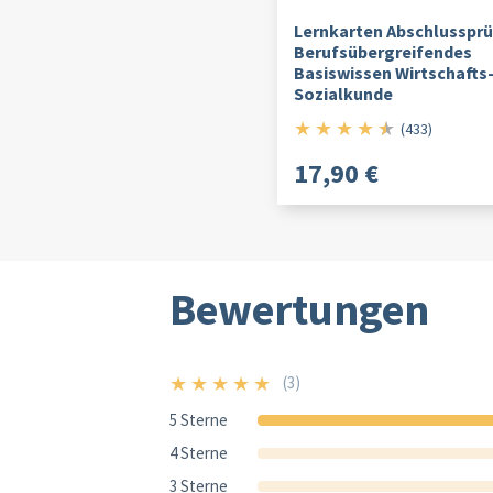
Lernkarten Abschlussprü
Berufsübergreifendes
Basiswissen Wirtschafts
Sozialkunde
★
★
★
★
★
4.5/5
(433)
17,90 €
Bewertungen
★
★
★
★
★
(3)
5/5
5 Sterne
4 Sterne
3 Sterne