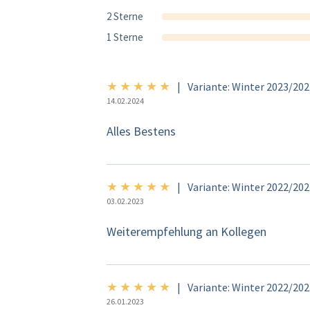
2 Sterne
1 Sterne
★
★
★
★
★
5/5
|
Variante: Winter 2023/20
14.02.2024
Alles Bestens
★
★
★
★
★
5/5
|
Variante: Winter 2022/20
03.02.2023
Weiterempfehlung an Kollegen
★
★
★
★
★
5/5
|
Variante: Winter 2022/20
26.01.2023