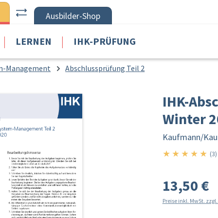
Ausbilder-Shop
|
|
LERNEN
IHK-PRÜFUNG
tem-Management
Abschlussprüfung Teil 2
IHK-Absc
Winter 
Kaufmann/
Kau
★
★
★
★
★
5/5
(3)
13,50 €
Preise inkl. MwSt. zzg