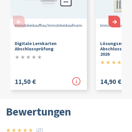
←
→
Immobilienkauffrau/
Immobilienkaufmann
Immobilienkauffrau
Digitale Lernkarten
Lösungserläut
Abschlussprüfung
Abschlussprü
2026
★
★
★
★
★
0/5
★
★
★
★
★
5/
(2
11,50 €
14,90 €
Bewertungen
★
★
★
★
★
(27)
5/5