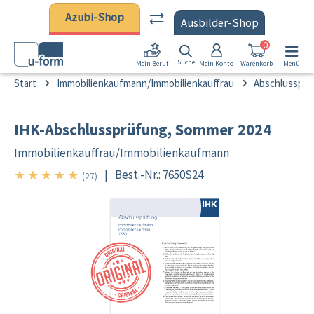
Zum Hauptinhalt springen
Azubi-Shop
Ausbilder-Shop
0
Suche
Mein Konto
Warenkorb
Menü
Mein Beruf
Start
Immobilienkaufmann/Immobilienkauffrau
Abschlussprü
IHK-Abschlussprüfung, Sommer 2024
Immobilienkauffrau/
Immobilienkaufmann
★
★
★
★
★
|
Best.-Nr.: 7650S24
5/5
(27)
Bildergalerie überspringen