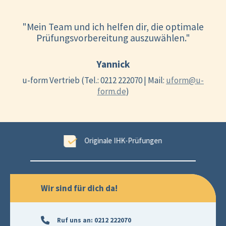
"Mein Team und ich helfen dir, die optimale
Prüfungsvorbereitung auszuwählen."
Yannick
u-form Vertrieb (Tel.: 0212 222070 | Mail:
uform@u-
form.de
)
ungen
99,6 % Erfolgsgarantie
Wir sind für dich da!
Ruf uns an:
0212 222070