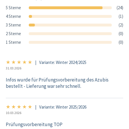
5 Sterne
(24)
4 Sterne
(1)
3 Sterne
(2)
2 Sterne
(0)
1 Sterne
(0)
★
★
★
★
★
5/5
|
Variante: Winter 2024/2025
31.03.2026
Infos wurde für Prüfungsvorbereitung des Azubis
bestellt - Lieferung war sehr schnell.
★
★
★
★
★
5/5
|
Variante: Winter 2025/2026
10.03.2026
Prüfungsvorbereitung TOP