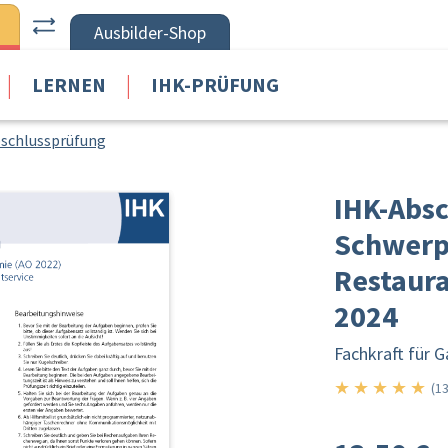
Ausbilder-Shop
|
|
LERNEN
IHK-PRÜFUNG
schlussprüfung
IHK-Absc
Schwerp
Restaur
2024
Fachkraft für 
★
★
★
★
★
5/5
(13