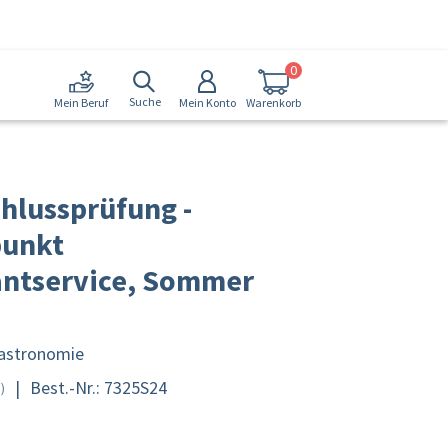
0
Suche
Mein Konto
Warenkorb
Mein Beruf
hlussprüfung -
unkt
antservice, Sommer
Gastronomie
|
Best.-Nr.: 7325S24
)