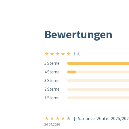
Bewertungen
★
★
★
★
★
(13)
5/5
5 Sterne
4 Sterne
3 Sterne
2 Sterne
1 Sterne
★
★
★
★
★
4/5
|
Variante: Winter 2025/20
24.04.2026