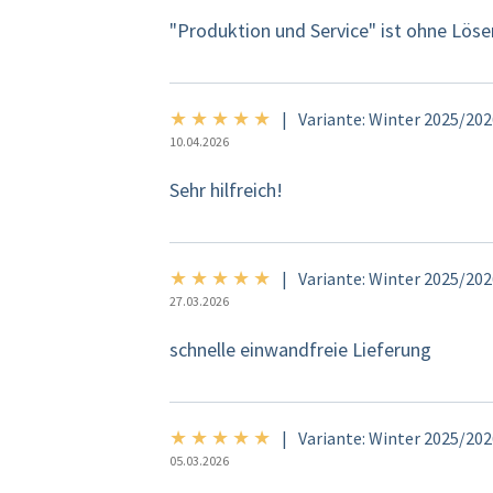
"Produktion und Service" ist ohne Löse
★
★
★
★
★
5/5
|
Variante: Winter 2025/20
10.04.2026
Sehr hilfreich!
★
★
★
★
★
5/5
|
Variante: Winter 2025/20
27.03.2026
schnelle einwandfreie Lieferung
★
★
★
★
★
5/5
|
Variante: Winter 2025/20
05.03.2026