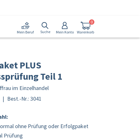
0
Suche
Mein Konto
Warenkorb
Mein Beruf
paket PLUS
sprüfung Teil 1
ffrau im Einzelhandel
|
Best.-Nr.: 3041
/5
ahl:
ormal ohne Prüfung oder Erfolgpaket
al Prüfung