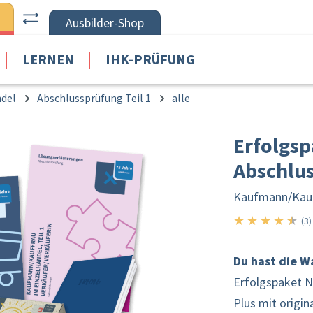
Ausbilder-Shop
|
|
LERNEN
IHK-PRÜFUNG
ndel
Abschlussprüfung Teil 1
alle
Erfolgs
Abschlus
Kaufmann/
Kau
★
★
★
★
★
4.5
(3)
Du hast die W
Erfolgspaket N
Plus mit origin