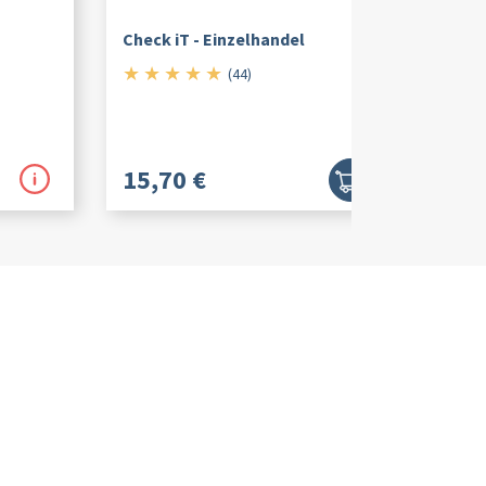
Check iT - Einzelhandel
★
★
★
★
★
5/5
(44)
15,70 €