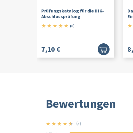
Prüfungskatalog für die IHK-
Da
Abschlussprüfung
Ei
★
★
★
★
★
★
5/5
(8)
7,10 €
8
Bewertungen
★
★
★
★
★
(3)
4.5/5