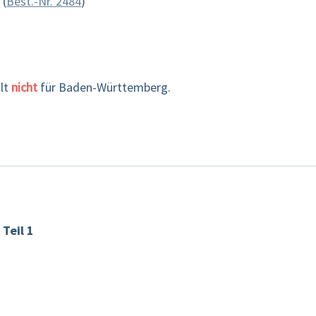
 (
Best.-Nr. 2484
)
ilt
nicht
für Baden-Württemberg.
Teil 1