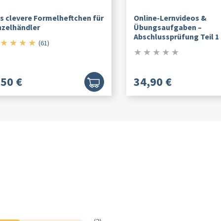
s clevere Formelheftchen für
Online-Lernvideos &
nzelhändler
Übungsaufgaben –
Abschlussprüfung Teil 1
★
★
★
★
5/5
(61)
★
★
★
★
★
0/5
,50 €
34,90 €