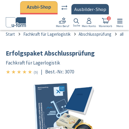
Zum Hauptinhalt springen
Azubi-Shop
Ausbilder-Shop
0
Suche
Mein Konto
Warenkorb
Menü
Mein Beruf
Start
Fachkraft für Lagerlogistik
Abschlussprüfung
alle
Erfolgspaket Abschlussprüfung
Fachkraft für Lagerlogistik
★
★
★
★
★
|
Best.-Nr.: 3070
5/5
(9)
Bildergalerie überspringen