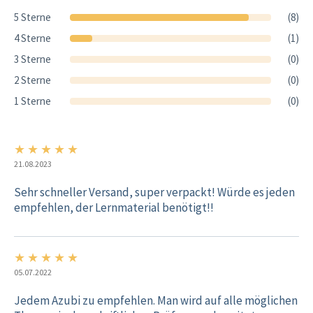
5 Sterne
(8)
4 Sterne
(1)
3 Sterne
(0)
2 Sterne
(0)
1 Sterne
(0)
★
★
★
★
★
5/5
21.08.2023
Sehr schneller Versand, super verpackt! Würde es jeden
empfehlen, der Lernmaterial benötigt!!
★
★
★
★
★
5/5
05.07.2022
Jedem Azubi zu empfehlen. Man wird auf alle möglichen