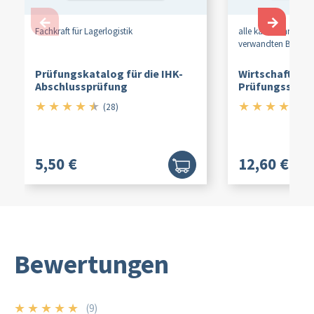
←
→
Fachkraft für Lagerlogistik
alle kaufmännische
verwandten Berufe
Prüfungskatalog für die IHK-
Wirtschafts- u
Abschlussprüfung
Prüfungssimul
★
★
★
★
★
★
★
★
★
★
4.5/5
4.
(28)
(7
5,50 €
12,60 €
Bewertungen
★
★
★
★
★
(9)
5/5