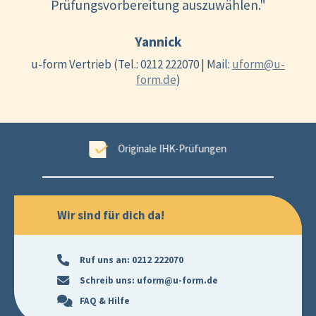
Prüfungsvorbereitung auszuwählen."
Yannick
u-form Vertrieb (Tel.: 0212 222070 | Mail:
uform@u-
form.de
)
ungen
99,6 % Erfolgsgarantie
Wir sind für dich da!
Ruf uns an:
0212 222070
Schreib uns:
uform@u-form.de
FAQ & Hilfe