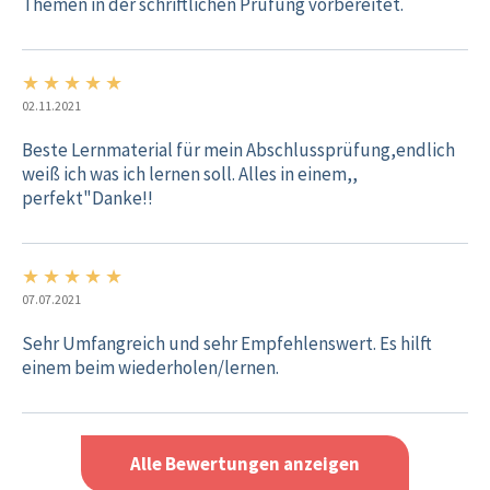
Themen in der schriftlichen Prüfung vorbereitet.
★
★
★
★
★
5/5
02.11.2021
Beste Lernmaterial für mein Abschlussprüfung,endlich
weiß ich was ich lernen soll. Alles in einem,,
perfekt"Danke!!
★
★
★
★
★
5/5
07.07.2021
Sehr Umfangreich und sehr Empfehlenswert. Es hilft
einem beim wiederholen/lernen.
Alle Bewertungen anzeigen