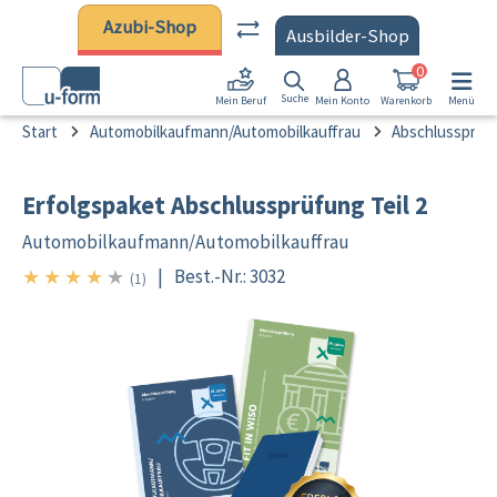
Zum Hauptinhalt springen
Azubi-Shop
Ausbilder-Shop
0
Suche
Mein Konto
Warenkorb
Menü
Mein Beruf
Start
Automobilkaufmann/Automobilkauffrau
Abschlussprüfu
Erfolgspaket Abschlussprüfung Teil 2
Automobilkaufmann/
Automobilkauffrau
★
★
★
★
★
|
Best.-Nr.: 3032
4/5
(1)
Bildergalerie überspringen