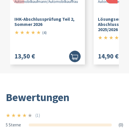
Automobilkaufmann/
Automobilkauffrau
Automobilkaufman
IHK-Abschlussprüfung Teil 2,
Lösungserläut
Sommer 2026
Abschlussprüfu
2025/2026
★
★
★
★
★
5/5
(4)
★
★
★
★
★
5/
(5
13,50 €
14,90 €
Bewertungen
★
★
★
★
★
(1)
4/5
5 Sterne
(0)