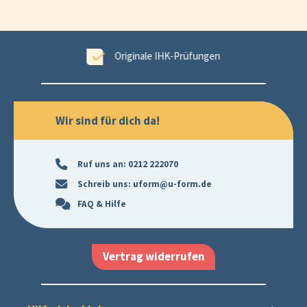
ungen
99,6 % Erfolgsgarantie
Wir sind für dich da!
Ruf uns an:
0212 222070
Schreib uns:
uform@u-form.de
FAQ & Hilfe
Vertrag widerrufen