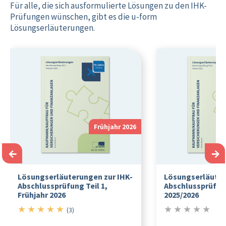
Für alle, die sich ausformulierte Lösungen zu den IHK-
Prüfungen wünschen, gibt es die u-form
Lösungserläuterungen.
Frühjahr 2026
←
→
Lösungserläuterungen zur IHK-
Lösungserläuter
Abschlussprüfung Teil 1,
Abschlussprüfung
Frühjahr 2026
2025/2026
★
★
★
★
★
★
★
★
★
★
5/5
0/5
(3)