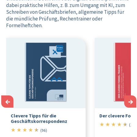
dabei praktische Hilfen, z. B. zum Umgang mit KI, zum
Schreiben von Geschäftsbriefen, allgemeine Tipps für
die mündliche Prüfung, Rechentrainer oder
Formelheftchen.
←
→
Clevere Tipps für die
Der clevere Form
Geschäftskorrespondenz
★
★
★
★
★
4.5/5
(101
★
★
★
★
★
4.5/5
(96)