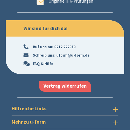
ungen
99,6 % Erfolgsgarantie
Wir sind für dich da!
Ruf uns an:
0212 222070
Schreib uns:
uform@u-form.de
FAQ & Hilfe
Vertrag widerrufen
Hilfreiche Links
Mehr zu u-form