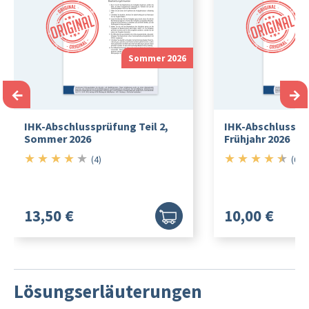
Sommer 2026
←
→
IHK-Abschlussprüfung Teil 2,
IHK-Abschlussprü
Sommer 2026
Frühjahr 2026
★
★
★
★
★
★
★
★
★
★
4/5
4.5/5
(4)
(6)
13,50 €
10,00 €
Lösungserläuterungen