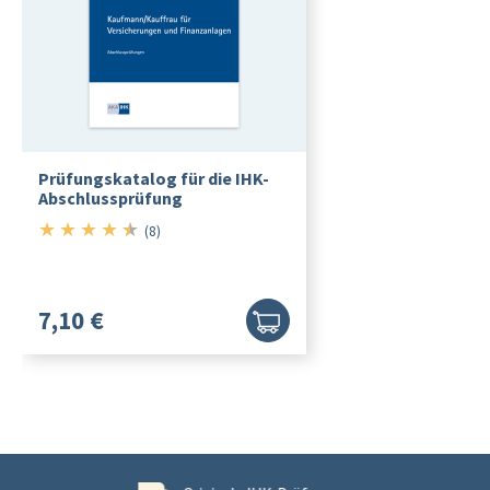
Prüfungskatalog für die IHK-
Abschlussprüfung
★
★
★
★
★
4.5/5
(8)
7,10 €