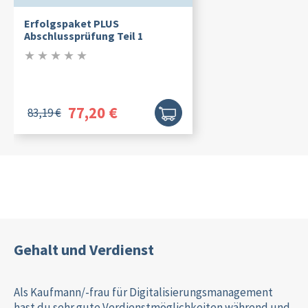
Erfolgspaket PLUS
Abschlussprüfung Teil 1
★
★
★
★
★
/5
77,20 €
83,19 €
Gehalt und Verdienst
Als Kaufmann/-frau für Digitalisierungsmanagement
hast du sehr gute Verdienstmöglichkeiten während und