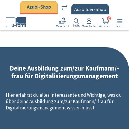
Zum Hauptinhalt springen
Azubi-Shop
Ausbilder-Shop
0
Suche
Mein Konto
Warenkorb
Menü
Mein Beruf
Deine Ausbildung zum/zur Kaufmann/-
frau für Digitalisierungsmanagement
Hier erfährst du alles Interessante und Wichtige, was du
über deine Ausbildung zum/zur Kaufmann/-frau für
Digitalisierungsmanagement wissen musst.