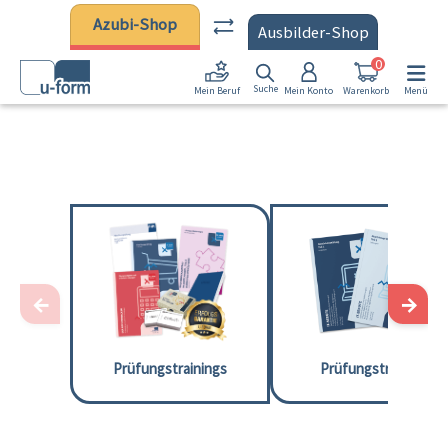
Zum Hauptinhalt springen
Azubi-Shop
Ausbilder-Shop
0
Suche
Mein Konto
Warenkorb
Menü
Mein Beruf
←
→
Prüfungstrainings
Prüfungstrainer