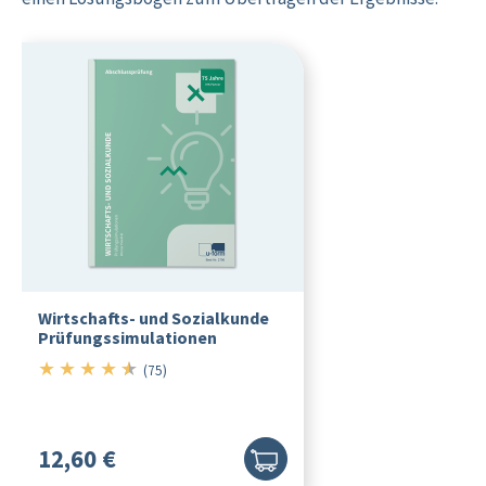
Wirtschafts- und Sozialkunde
Prüfungssimulationen
★
★
★
★
★
4.5/5
(75)
12,60 €