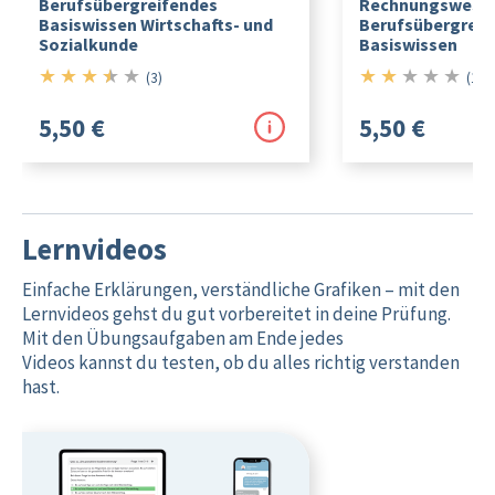
Berufsübergreifendes
Rechnungswesen
Basiswissen Wirtschafts- und
Berufsübergreif
Sozialkunde
Basiswissen
★
★
★
★
★
★
★
★
★
★
3.5/5
2/5
(3)
(1)
5,50 €
5,50 €
Lernvideos
Einfache Erklärungen, verständliche Grafiken – mit den
Lernvideos gehst du gut vorbereitet in deine Prüfung.
Mit den Übungsaufgaben am Ende jedes
Videos kannst du testen, ob du alles richtig verstanden
hast.