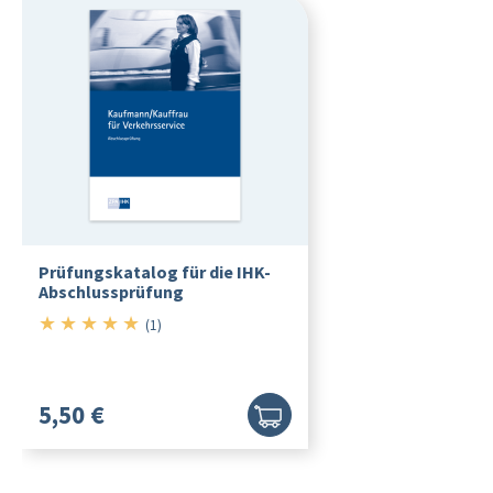
Prüfungskatalog für die IHK-
Abschlussprüfung
★
★
★
★
★
5/5
(1)
5,50 €