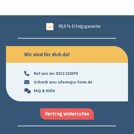
ungen
99,6 % Erfolgsgarantie
Wir sind für dich da!
Ruf uns an:
0212 222070
Schreib uns:
uform@u-form.de
FAQ & Hilfe
Vertrag widerrufen