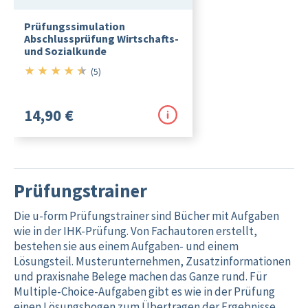
Prüfungssimulation
Abschlussprüfung Wirtschafts-
und Sozialkunde
★
★
★
★
★
4.5/5
(5)
14,90 €
Prüfungstrainer
Die u-form Prüfungstrainer sind Bücher mit Aufgaben
wie in der IHK-Prüfung. Von Fachautoren erstellt,
bestehen sie aus einem Aufgaben- und einem
Lösungsteil. Muster­unternehmen, Zusatzinformationen
und praxisnahe Belege machen das Ganze rund. Für
Multiple-Choice-Aufgaben gibt es wie in der Prüfung
einen Lösungsbogen zum Übertragen der Ergebnisse.