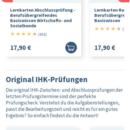
Lernkarten Abschlussprüfung -
Lernkarten Rec
Berufsübergreifendes
Berufsübergreif
Basiswissen Wirtschafts- und
Basiswissen
Sozialkunde
★
★
★
★
★
4.5/5
(79)
★
★
★
★
★
4.5/5
(433)
17,90 €
17,90 €
Original IHK-Prüfungen
Die original IHK-Zwischen- und Abschlussprüfungen der
letzten Prüfungstermine sind der perfekte
Prüfungscheck. Verstehst du die Aufgabenstellungen,
passt die Bearbeitungszeit und reicht es für ein gutes
Ergebnis? So einfach findest du die Antwort!