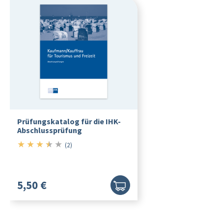
Prüfungskatalog für die IHK-
Abschlussprüfung
★
★
★
★
★
3.5/5
(2)
5,50 €