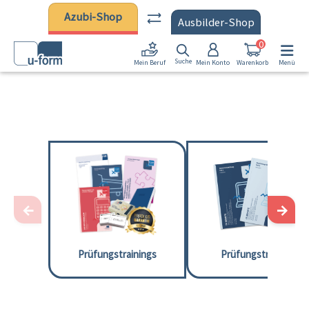
Zum Hauptinhalt springen
Azubi-Shop
Ausbilder-Shop
0
Suche
Mein Konto
Warenkorb
Menü
Mein Beruf
←
→
Prüfungstrainings
Prüfungstrainer