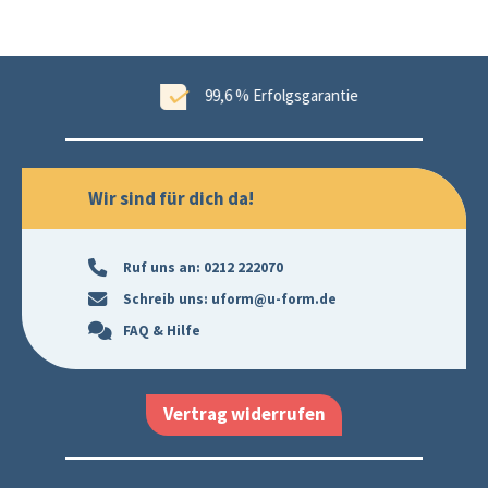
ungen
99,6 % Erfolgsgarantie
Wir sind für dich da!
Ruf uns an:
0212 222070
Schreib uns:
uform@u-form.de
FAQ & Hilfe
Vertrag widerrufen