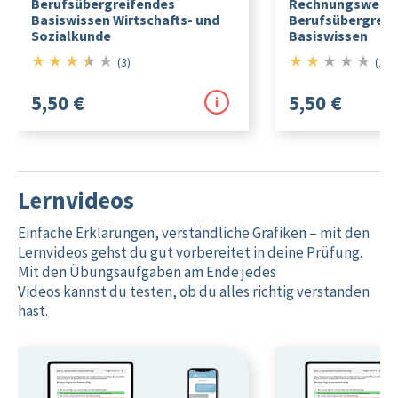
Berufsübergreifendes
Rechnungswesen
Basiswissen Wirtschafts- und
Berufsübergreif
Sozialkunde
Basiswissen
★
★
★
★
★
★
★
★
★
★
3.5/5
2/5
(3)
(1)
5,50 €
5,50 €
Lernvideos
Einfache Erklärungen, verständliche Grafiken – mit den
Lernvideos gehst du gut vorbereitet in deine Prüfung.
Mit den Übungsaufgaben am Ende jedes
Videos kannst du testen, ob du alles richtig verstanden
hast.