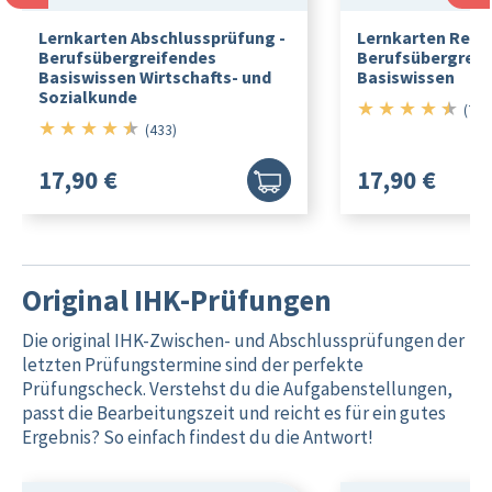
Lernkarten Abschlussprüfung -
Lernkarten Rec
Berufsübergreifendes
Berufsübergreif
Basiswissen Wirtschafts- und
Basiswissen
Sozialkunde
★
★
★
★
★
4.5/5
(79)
★
★
★
★
★
4.5/5
(433)
17,90 €
17,90 €
Original IHK-Prüfungen
Die original IHK-Zwischen- und Abschlussprüfungen der
letzten Prüfungstermine sind der perfekte
Prüfungscheck. Verstehst du die Aufgabenstellungen,
passt die Bearbeitungszeit und reicht es für ein gutes
Ergebnis? So einfach findest du die Antwort!