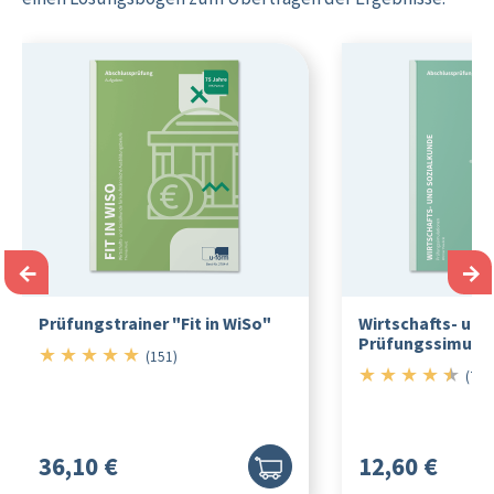
←
→
Prüfungstrainer "Fit in WiSo"
Wirtschafts- und
Prüfungssimula
★
★
★
★
★
5/5
(151)
★
★
★
★
★
4.5/5
(75)
36,10 €
12,60 €