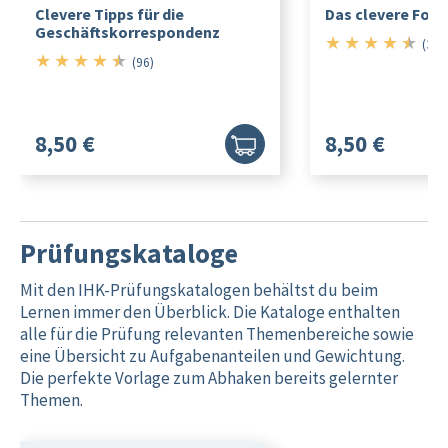
Clevere Tipps für die
Das clevere For
Geschäftskorrespondenz
★
★
★
★
★
4.5/5
(352
★
★
★
★
★
4.5/5
(96)
8,50 €
8,50 €
Prüfungskataloge
Mit den IHK-Prüfungskatalogen behältst du beim
Lernen immer den Überblick. Die Kataloge enthalten
alle für die Prüfung relevanten Themenbereiche sowie
eine Übersicht zu Aufgabenanteilen und Gewichtung.
Die perfekte Vorlage zum Abhaken bereits gelernter
Themen.