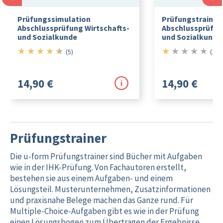
Prüfungssimulation
Prüfungstrainin
Abschlussprüfung Wirtschafts-
Abschlussprüfun
und Sozialkunde
und Sozialkunde
★
★
★
★
★
★
★
★
★
★
4.5/5
1/5
(5)
(1)
14,90 €
14,90 €
Prüfungstrainer
Die u-form Prüfungstrainer sind Bücher mit Aufgaben
wie in der IHK-Prüfung. Von Fachautoren erstellt,
bestehen sie aus einem Aufgaben- und einem
Lösungsteil. Muster­unternehmen, Zusatzinformationen
und praxisnahe Belege machen das Ganze rund. Für
Multiple-Choice-Aufgaben gibt es wie in der Prüfung
einen Lösungsbogen zum Übertragen der Ergebnisse.