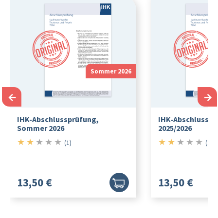
Sommer 2026
←
→
IHK-Abschlussprüfung,
IHK-Abschlusspr
Sommer 2026
2025/2026
★
★
★
★
★
★
★
★
★
★
2/5
2/5
(1)
(1)
13,50 €
13,50 €