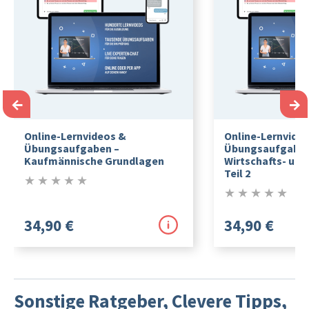
←
→
Online-Lernvideos &
Online-Lernvide
Übungsaufgaben –
Übungsaufgaben
Kaufmännische Grundlagen
Wirtschafts- und
Teil 2
★
★
★
★
★
0/5
★
★
★
★
★
0/5
34,90 €
34,90 €
Sonstige Ratgeber, Clevere Tipps,