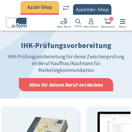
Zum Hauptinhalt springen
Azubi-Shop
Ausbilder-Shop
0
Suche
Mein Konto
Warenkorb
Menü
Mein Beruf
IHK-Prüfungsvorbereitung
IHK-Prüfungsvorbereitung für deine Zwischenprüfung
im Beruf Kauffrau/Kaufmann für
Marketingkommunikation
Alles für deinen Beruf entdecken