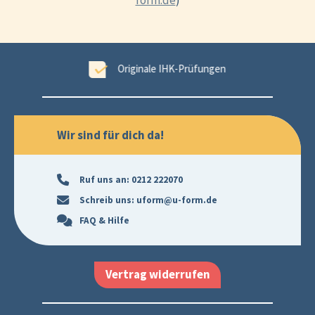
form.de
)
tet
Originale IHK-Prüfungen
Wir sind für dich da!
Ruf uns an:
0212 222070
Schreib uns:
uform@u-form.de
FAQ & Hilfe
Vertrag widerrufen