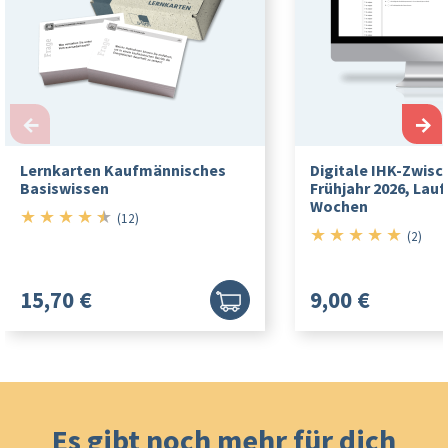
←
→
Lernkarten Kaufmännisches
Digitale IHK-Zwis
Basiswissen
Frühjahr 2026, Laufz
Wochen
★
★
★
★
★
4.5/5
(12)
★
★
★
★
★
5/5
(2)
15,70 €
9,00 €
Es gibt noch mehr für dich