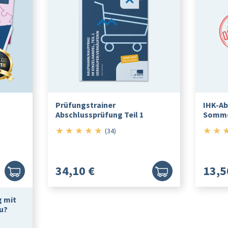
Prüfungstrainer
IHK-Ab
Abschlussprüfung Teil 1
Somme
★
★
★
★
★
★
★
5/5
(34)
34,10 €
13,5
g mit
u?