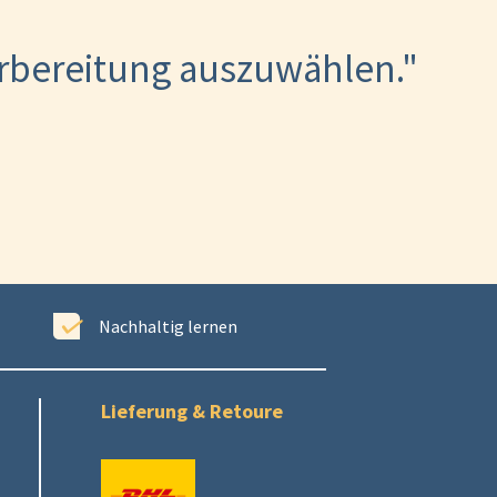
orbereitung auszuwählen."
)
Nachhaltig lernen
E
Lieferung & Retoure