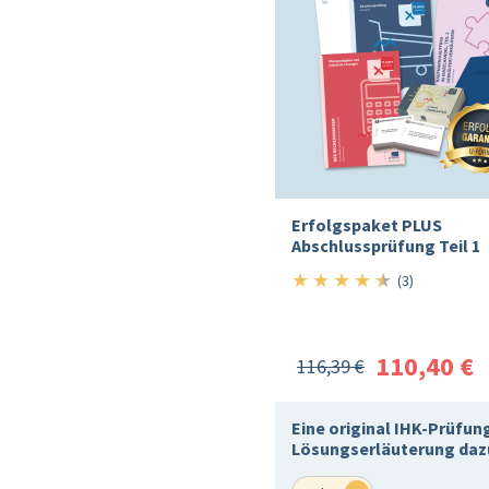
Erfolgspaket PLUS
Abschlussprüfung Teil 1
★
★
★
★
★
4.5/5
(3)
110,40 €
116,39 €
Eine original IHK-Prüfun
Lösungserläuterung daz