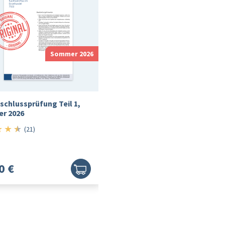
Sommer 2026
schlussprüfung Teil 1,
r 2026
★
★
★
4.5/5
(21)
0 €