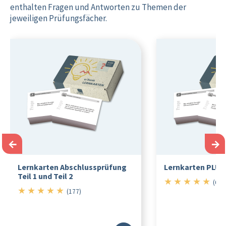
enthalten Fragen und Antworten zu Themen der
jeweiligen Prüfungsfächer.
←
→
Lernkarten Abschlussprüfung
Lernkarten PLUS
Teil 1 und Teil 2
★
★
★
★
★
5/5
(66)
★
★
★
★
★
5/5
(177)