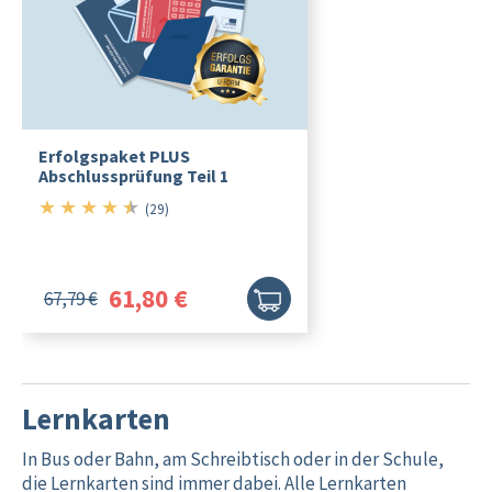
Erfolgspaket PLUS
Abschlussprüfung Teil 1
★
★
★
★
★
4.5/5
(29)
61,80 €
67,79 €
Lernkarten
In Bus oder Bahn, am Schreibtisch oder in der Schule,
die Lernkarten sind immer dabei. Alle Lernkarten