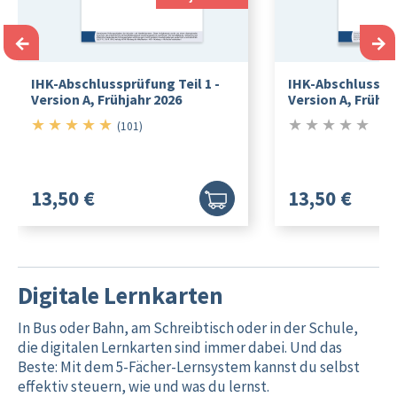
←
→
IHK-Abschlussprüfung Teil 1 -
IHK-Abschlussprü
Version A, Frühjahr 2026
Version A, Frühja
★
★
★
★
★
★
★
★
★
★
5/5
0/5
(101)
13,50 €
13,50 €
Digitale Lernkarten
In Bus oder Bahn, am Schreibtisch oder in der Schule,
die digitalen Lernkarten sind immer dabei. Und das
Beste: Mit dem 5-Fächer-Lernsystem kannst du selbst
effektiv steuern, wie und was du lernst.