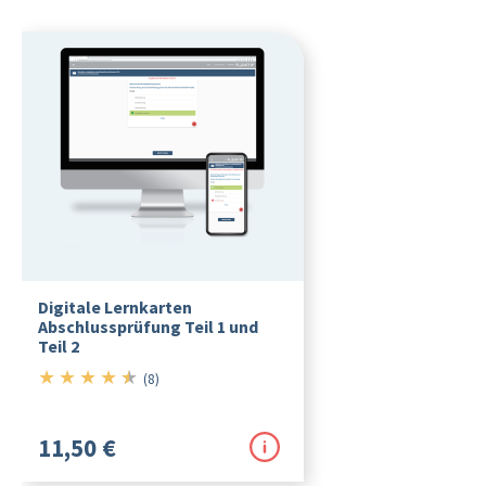
Digitale Lernkarten
Abschlussprüfung Teil 1 und
Teil 2
★
★
★
★
★
4.5/5
(8)
11,50 €