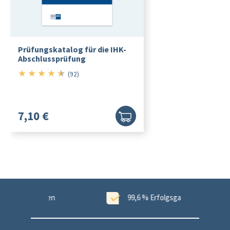
Prüfungskatalog für die IHK-
Abschlussprüfung
★
★
★
★
★
4.5/5
(92)
7,10 €
ungen
99,6 % Erfolgsgarantie