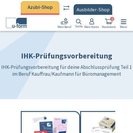
Zum Hauptinhalt springen
Azubi-Shop
Ausbilder-Shop
0
Suche
Mein Konto
Warenkorb
Menü
Mein Beruf
IHK-Prüfungsvorbereitung
IHK-Prüfungsvorbereitung für deine Abschlussprüfung Teil 1
im Beruf Kauffrau/Kaufmann für Büromanagement