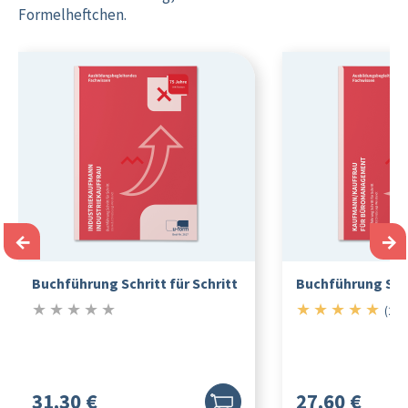
Formelheftchen.
←
→
Buchführung Schritt für Schritt
Buchführung Schr
★
★
★
★
★
★
★
★
★
★
0/5
5/5
(20)
31,30 €
27,60 €