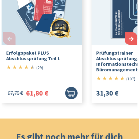
←
→
Erfolgspaket PLUS
Prüfungstrainer
Abschlussprüfung Teil 1
Abschlussprüfung,
Informationstechn
★
★
★
★
★
4.5/5
(29)
Büromanagement
★
★
★
★
★
5/5
(107)
61,80 €
31,30 €
67,79 €
Es gibt noch mehr für dich