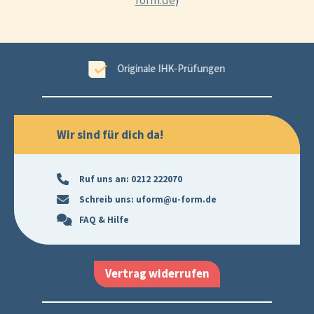
form.de
)
tet
Originale IHK-Prüfungen
Wir sind für dich da!
Ruf uns an:
0212 222070
Schreib uns:
uform@u-form.de
FAQ & Hilfe
Vertrag widerrufen