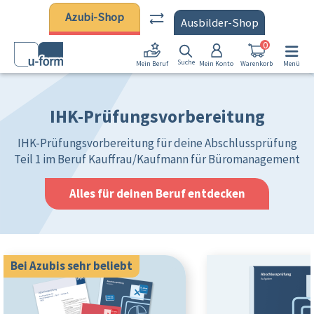
Zum Hauptinhalt springen
Azubi-Shop
Ausbilder-Shop
0
Suche
Mein Konto
Warenkorb
Menü
Mein Beruf
IHK-Prüfungsvorbereitung
IHK-Prüfungsvorbereitung für deine Abschlussprüfung
Teil 1 im Beruf Kauffrau/Kaufmann für Büromanagement
Alles für deinen Beruf entdecken
Bei Azubis sehr beliebt