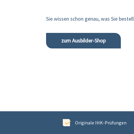
Sie wissen schon genau, was Sie bestel
zum Ausbilder-Shop
ewertet
Originale IHK-Prüfungen