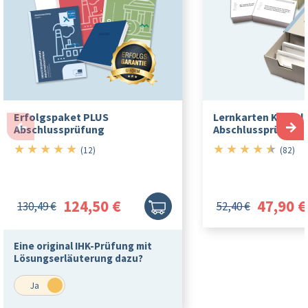
Erfolgspaket PLUS
Lernkarten Kompl
←
→
Abschlussprüfung
Abschlussprüfung -
★
★
★
★
★
★
★
★
★
★
5/5
4.5/5
(12)
(82)
124,50 €
47,90 €
130,49 €
52,40 €
Eine original IHK-Prüfung mit
Lösungserläuterung dazu?