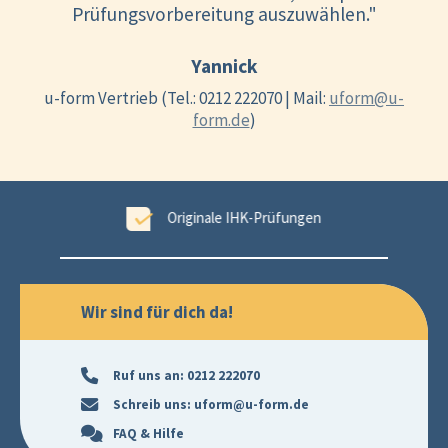
Prüfungsvorbereitung auszuwählen."
Yannick
u-form Vertrieb (Tel.: 0212 222070 | Mail:
uform@u-
form.de
)
tet
Originale IHK-Prüfungen
Wir sind für dich da!
Ruf uns an:
0212 222070
Schreib uns:
uform@u-form.de
FAQ & Hilfe