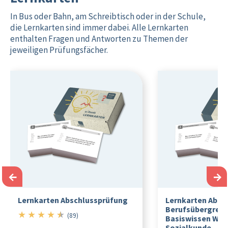
In Bus oder Bahn, am Schreibtisch oder in der Schule,
die Lernkarten sind immer dabei. Alle Lernkarten
enthalten Fragen und Antworten zu Themen der
jeweiligen Prüfungsfächer.
←
→
Lernkarten Abschlussprüfung
Lernkarten Absc
Berufsübergreif
★
★
★
★
★
4.5/5
(89)
Basiswissen Wirt
Sozialkunde