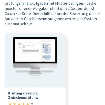
prüfungsnahen Aufgaben mit Musterlösungen. Für die
meisten offenen Aufgaben steht dir außerdem der KI-
Coach zur Seite. Dieser hilft dir bei der Bewertung deiner
Antworten. Geschlossene Aufgaben wertet das System
automatisch aus.
Prüfungstraining
Zwischenprüfung
★
★
★
★
★
5/5
(1)