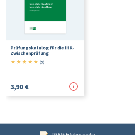
Prüfungskatalog für die IHK-
Zwischenprüfung
★
★
★
★
★
5/5
(9)
3,90 €
ungen
99,6 % Erfolgsgarantie