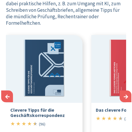
dabei praktische Hilfen, z. B. zum Umgang mit KI, zum
Schreiben von Geschäftsbriefen, allgemeine Tipps für
die mündliche Prüfung, Rechentrainer oder
Formelheftchen.
←
→
Clevere Tipps für die
Das clevere For
Geschäftskorrespondenz
★
★
★
★
★
4.5/5
(352
★
★
★
★
★
4.5/5
(96)