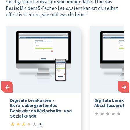
die digitalen Lernkarten sind immer dabei. Und das
Beste: Mit dem 5-Fächer-Lernsystem kannst du selbst
effektiv steuern, wie und was du lernst.
←
→
Digitale Lernkarten –
Digitale Lernkar
Berufsübergreifendes
Abschlussprüfu
Basiswissen Wirtschafts- und
★
★
★
★
★
0/5
Sozialkunde
★
★
★
★
★
3.5/5
(3)