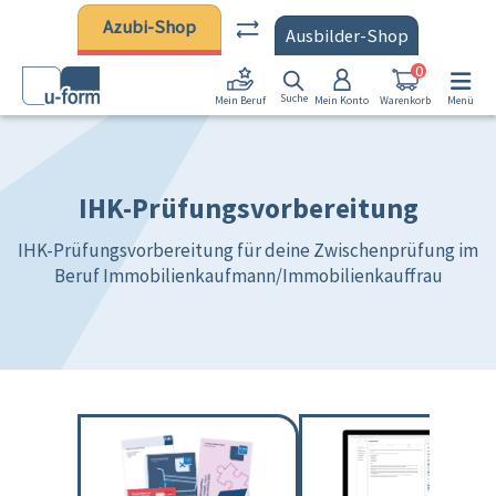
Zum Hauptinhalt springen
Azubi-Shop
Ausbilder-Shop
0
Suche
Mein Konto
Warenkorb
Menü
Mein Beruf
IHK-Prüfungsvorbereitung
IHK-Prüfungsvorbereitung für deine Zwischenprüfung im
Beruf Immobilienkaufmann/Immobilienkauffrau