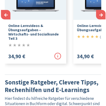
←
→
Online-Lernvideos &
Online-Lernvide
Übungsaufgaben –
Übungsaufgabe
Wirtschafts- und Sozialkunde
★
★
★
★
★
5/5
(1)
Teil 3
★
★
★
★
★
0/5
34,90 €
34,90 €
Sonstige Ratgeber, Clevere Tipps,
Rechenhilfen und E-Learnings
Hier findest du hilfreiche Ratgeber für verschiedene
Situationen in Buchform oder digital. Schwerpunkt sind