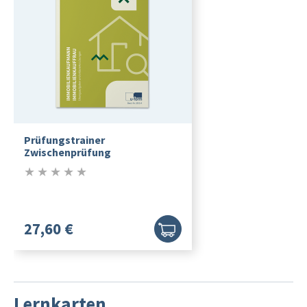
Prüfungstrainer
Zwischenprüfung
★
★
★
★
★
0/5
27,60 €
Lernkarten