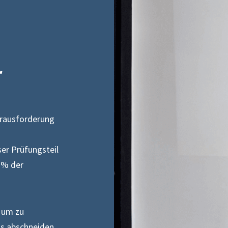
r
erausforderung
ser Prüfungsteil
 % der
, um zu
s abschneiden,