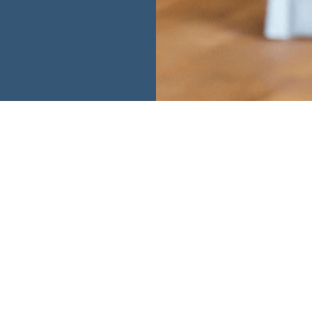
99,6 % Erfolgsgarantie
Hilfreiche Links
Mehr zu u-form
Prüfungsrechner
Über uns
Erfolgspakete
Jobs
Erfolgsgarantie - einfach
Nachhaltigkeit bei u-
erklärt
form