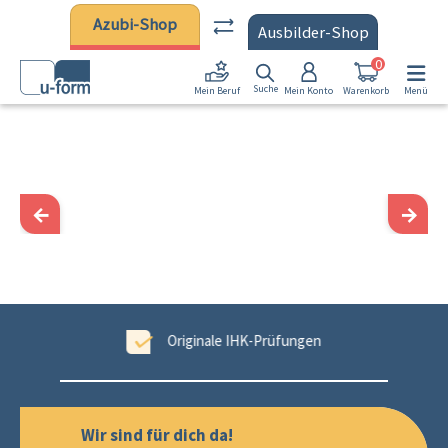
Zum Hauptinhalt springen
Azubi-Shop
Ausbilder-Shop
0
Suche
Mein Konto
Warenkorb
Menü
Mein Beruf
←
→
tet
Originale IHK-Prüfungen
Wir sind für dich da!