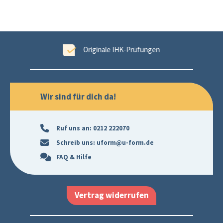
tet
Originale IHK-Prüfungen
Wir sind für dich da!
Ruf uns an:
0212 222070
Schreib uns:
uform@u-form.de
FAQ & Hilfe
Vertrag widerrufen