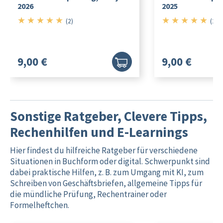
2026
2025
★
★
★
★
★
★
★
★
★
★
5/5
5/5
(2)
(2)
9,00 €
9,00 €
Sonstige Ratgeber, Clevere Tipps,
Rechenhilfen und E-Learnings
Hier findest du hilfreiche Ratgeber für verschiedene
Situationen in Buchform oder digital. Schwerpunkt sind
dabei praktische Hilfen, z. B. zum Umgang mit KI, zum
Schreiben von Geschäftsbriefen, allgemeine Tipps für
die mündliche Prüfung, Rechentrainer oder
Formelheftchen.