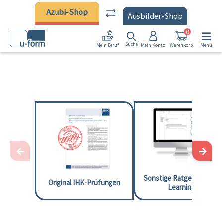
Zum Hauptinhalt springen
Azubi-Shop
Ausbilder-Shop
0
Suche
Mein Konto
Warenkorb
Menü
Mein Beruf
←
→
Sonstige Ratgeber und E
Original IHK-Prüfungen
Learnings