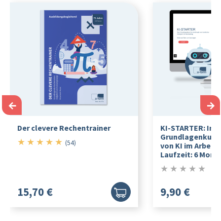
←
→
Der clevere Rechentrainer
KI-STARTER: Inte
Grundlagenkurs f
★
★
★
★
★
5/5
(54)
von KI im Arbeits
Laufzeit: 6 Mona
★
★
★
★
★
0/5
15,70 €
9,90 €