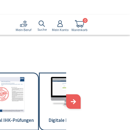
0
Suche
Mein Konto
Warenkorb
Mein Beruf
→
al IHK-Prüfungen
Digitale Lernkarten
Lernvi