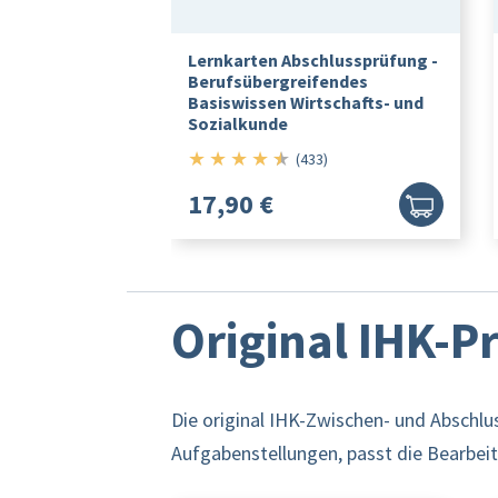
Lernkarten Abschlussprüfung -
Berufsübergreifendes
Basiswissen Wirtschafts- und
Sozialkunde
★
★
★
★
★
4.5/5
(433)
17,90 €
Original IHK-
Die original IHK-Zwischen- und Abschlu
Aufgabenstellungen, passt die Bearbeitu