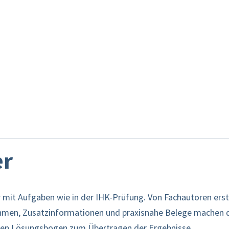
er
 mit Aufgaben wie in der IHK-Prüfung. Von Fachautoren erst
hmen, Zusatzinformationen und praxisnahe Belege machen da
inen Lösungsbogen zum Übertragen der Ergebnisse.