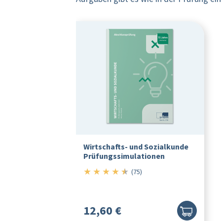
Wirtschafts- und Sozialkunde
Prüfungssimulationen
★
★
★
★
★
4.5/5
(75)
12,60 €