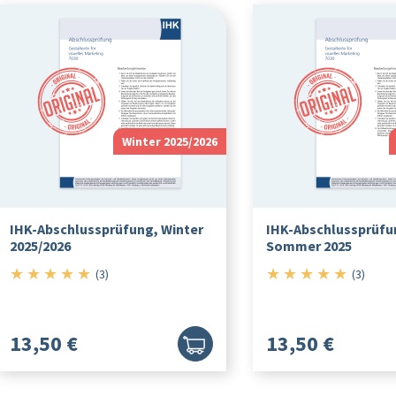
Winter 2025/2026
IHK-Abschlussprüfung, Winter
IHK-Abschlussprüfu
2025/2026
Sommer 2025
★
★
★
★
★
★
★
★
★
★
5/5
5/5
(3)
(3)
13,50 €
13,50 €