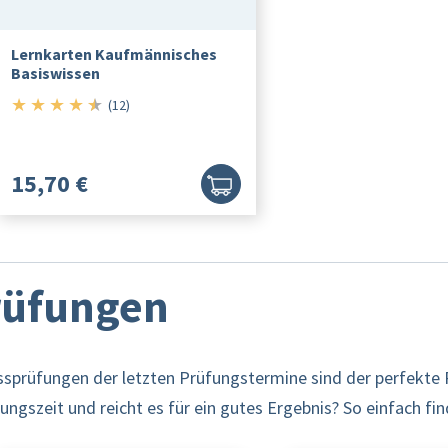
Lernkarten Kaufmännisches
Basiswissen
★
★
★
★
★
4.5/5
(12)
15,70 €
Prüfungen
ssprüfungen der letzten Prüfungstermine sind der perfekte 
ngszeit und reicht es für ein gutes Ergebnis? So einfach fi