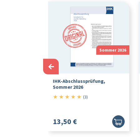
Winter 2024/2025
Sommer 2026
←
üfung, Winter
IHK-Abschlussprüfung,
Sommer 2026
★
★
★
★
★
5/5
(3)
13,50 €