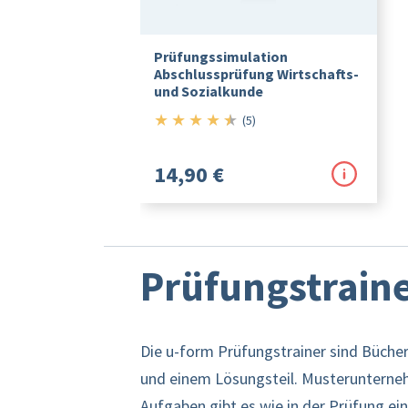
Prüfungssimulation
Abschlussprüfung Wirtschafts-
und Sozialkunde
★
★
★
★
★
4.5/5
(5)
14,90 €
Prüfungstrain
Die u-form Prüfungstrainer sind Bücher
und einem Lösungsteil. Muster­unterne
Aufgaben gibt es wie in der Prüfung e