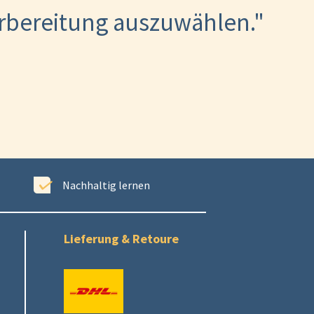
orbereitung auszuwählen."
)
Nachhaltig lernen
E
Lieferung & Retoure