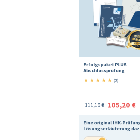
Erfolgspaket PLUS
Abschlussprüfung
★
★
★
★
★
5/5
(2)
105,20 €
111,19 €
Eine original IHK-Prüfun
Lösungserläuterung daz