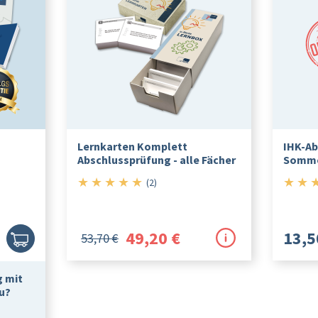
Lernkarten Komplett
IHK-Ab
Abschlussprüfung - alle Fächer
Somme
★
★
★
★
★
★
★
5/5
(2)
49,20 €
13,5
53,70 €
g mit
u?