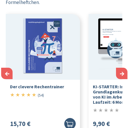
Formelheftchen.
←
→
Der clevere Rechentrainer
KI-STARTER: Inte
Grundlagenkurs f
★
★
★
★
★
5/5
(54)
von KI im Arbeits
Laufzeit: 6 Mona
★
★
★
★
★
0/5
15,70 €
9,90 €