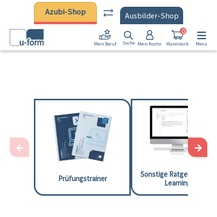
Zum Hauptinhalt springen
Azubi-Shop
Ausbilder-Shop
0
Suche
Mein Konto
Warenkorb
Menü
Mein Beruf
←
→
Sonstige Ratgeber und E
Prüfungstrainer
Learnings