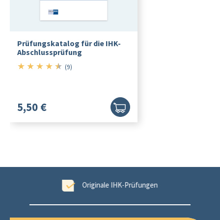
Prüfungskatalog für die IHK-
Abschlussprüfung
★
★
★
★
★
4.5/5
(9)
5,50 €
tet
Originale IHK-Prüfungen