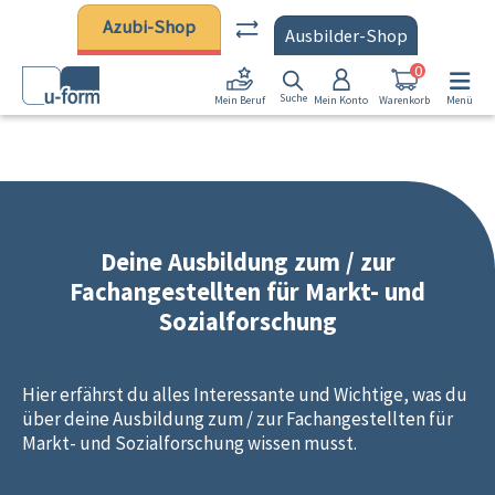
Zum Hauptinhalt springen
Azubi-Shop
Ausbilder-Shop
0
Suche
Mein Konto
Warenkorb
Menü
Mein Beruf
Deine Ausbildung zum / zur
Fachangestellten für Markt- und
Sozialforschung
Hier erfährst du alles Interessante und Wichtige, was du
über deine Ausbildung zum / zur Fachangestellten für
Markt- und Sozialforschung wissen musst.