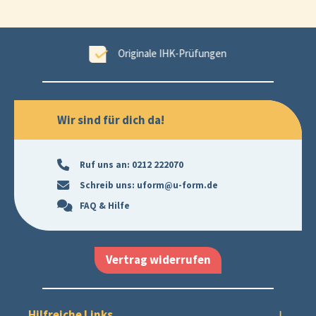
tet
Originale IHK-Prüfungen
Wir sind für dich da!
Ruf uns an:
0212 222070
Schreib uns:
uform@u-form.de
FAQ & Hilfe
Vertrag widerrufen
Hilfreiche Links