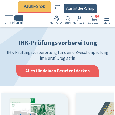
Zum Hauptinhalt springen
Azubi-Shop
Ausbilder-Shop
0
Suche
Mein Konto
Warenkorb
Menü
Mein Beruf
IHK-Prüfungsvorbereitung
IHK-Prüfungsvorbereitung für deine Zwischenprüfung
im Beruf Drogist*in
Alles für deinen Beruf entdecken