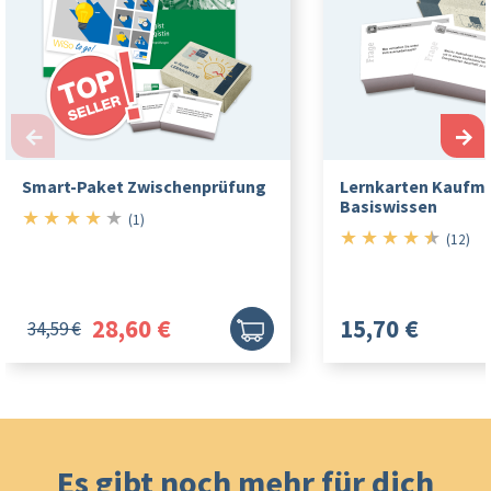
←
→
Smart-Paket Zwischenprüfung
Lernkarten Kaufm
Basiswissen
★
★
★
★
★
4/5
(1)
★
★
★
★
★
4.5/5
(12)
28,60 €
15,70 €
34,59 €
Es gibt noch mehr für dich