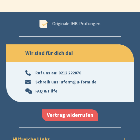
tet
Originale IHK-Prüfungen
Wir sind für dich da!
Ruf uns an:
0212 222070
Schreib uns:
uform@u-form.de
FAQ & Hilfe
Vertrag widerrufen
Hilfreiche Links