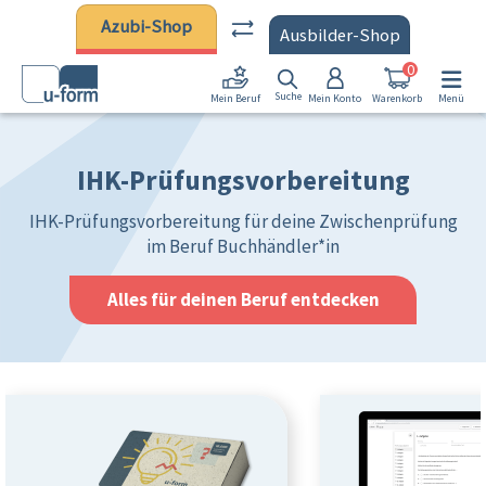
Zum Hauptinhalt springen
Azubi-Shop
Ausbilder-Shop
0
Suche
Mein Konto
Warenkorb
Menü
Mein Beruf
IHK-Prüfungsvorbereitung
IHK-Prüfungsvorbereitung für deine Zwischenprüfung
im Beruf Buchhändler*in
Alles für deinen Beruf entdecken