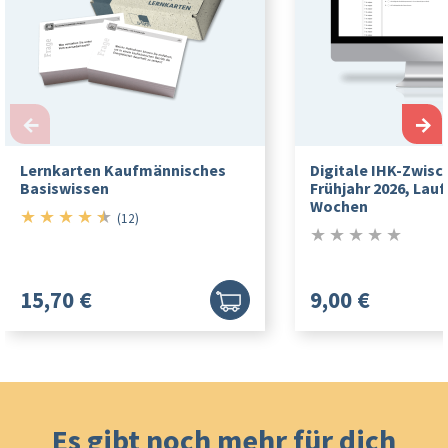
←
→
Lernkarten Kaufmännisches
Digitale IHK-Zwis
Basiswissen
Frühjahr 2026, Laufz
Wochen
★
★
★
★
★
4.5/5
(12)
★
★
★
★
★
0/5
15,70 €
9,00 €
Es gibt noch mehr für dich