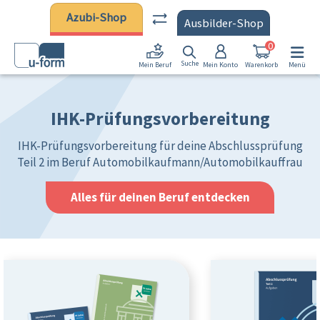
Zum Hauptinhalt springen
Azubi-Shop
Ausbilder-Shop
0
Suche
Mein Konto
Warenkorb
Menü
Mein Beruf
IHK-Prüfungsvorbereitung
IHK-Prüfungsvorbereitung für deine Abschlussprüfung
Teil 2 im Beruf Automobilkaufmann/Automobilkauffrau
Alles für deinen Beruf entdecken