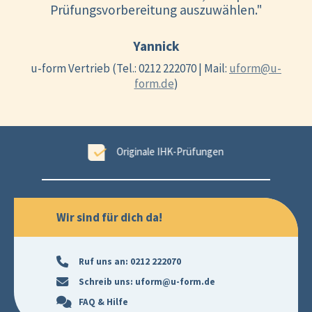
Prüfungsvorbereitung auszuwählen."
Yannick
u-form Vertrieb (Tel.: 0212 222070 | Mail:
uform@u-
form.de
)
tet
Originale IHK-Prüfungen
Wir sind für dich da!
Ruf uns an:
0212 222070
Schreib uns:
uform@u-form.de
FAQ & Hilfe