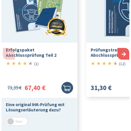
Erfolgspaket
Prüfungstrainer
←
→
Abschlussprüfung Teil 2
Abschlussprüfung T
★
★
★
★
★
★
★
★
★
★
4/5
4.5/5
(1)
(12)
67,40 €
31,30 €
73,39 €
Eine original IHK-Prüfung mit
Lösungserläuterung dazu?