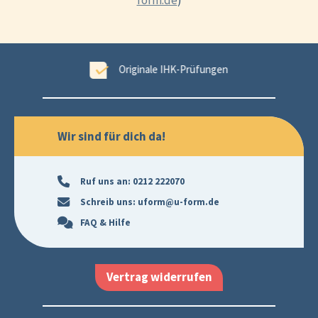
form.de
)
tet
Originale IHK-Prüfungen
Wir sind für dich da!
Ruf uns an:
0212 222070
Schreib uns:
uform@u-form.de
FAQ & Hilfe
Vertrag widerrufen