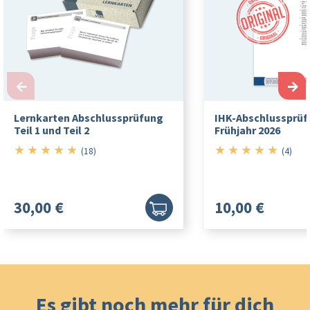
←
→
Lernkarten Abschlussprüfung
IHK-Abschlussprüfu
Teil 1 und Teil 2
Frühjahr 2026
★
★
★
★
★
★
★
★
★
★
5/5
5/5
(18)
(4)
30,00 €
10,00 €
Es gibt noch mehr für dich