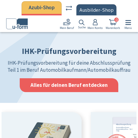
Zum Hauptinhalt springen
Azubi-Shop
Ausbilder-Shop
0
Suche
Mein Konto
Warenkorb
Menü
Mein Beruf
IHK-Prüfungsvorbereitung
IHK-Prüfungsvorbereitung für deine Abschlussprüfung
Teil 1 im Beruf Automobilkaufmann/Automobilkauffrau
Alles für deinen Beruf entdecken