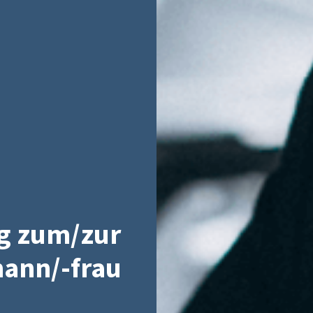
g zum/zur
ann/-frau