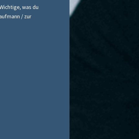
 Wichtige, was du
aufmann / zur